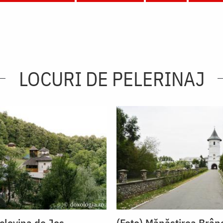
LOCURI DE PELERINAJ
oclovina de Jos
(Foto) Mănăstirea Brân