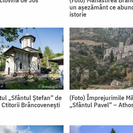
un așezământ ce abun
istorie
tul „Sfântul Ștefan” de
(Foto) Împrejurimile Mă
 Ctitorii Brâncovenești
„Sfântul Pavel” – Atho