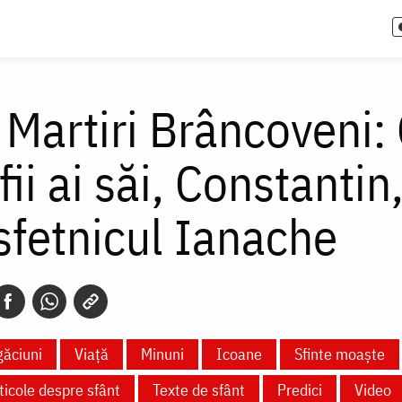
i Martiri Brâncoveni
fii ai săi, Constantin
 sfetnicul Ianache
ăciuni
Viață
Minuni
Icoane
Sfinte moaște
ticole despre sfânt
Texte de sfânt
Predici
Video