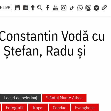
LIVE
08
: Constantin Vodă cu
, Ștefan, Radu și
Locuri de pelerinaj
Sfântul Munte Athos
Fotografii
Tropar
Condac
Evanghelie