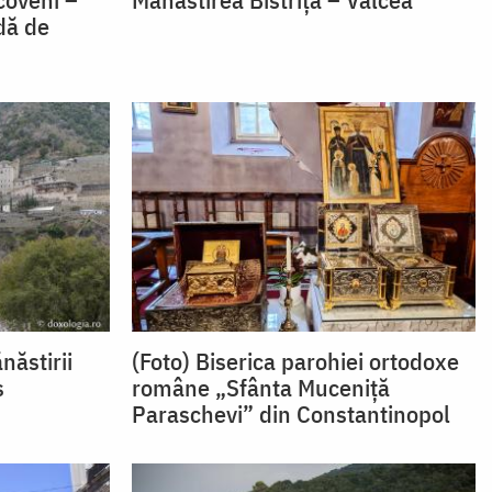
dă de
năstirii
(Foto) Biserica parohiei ortodoxe
s
române „Sfânta Muceniță
Paraschevi” din Constantinopol