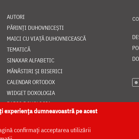
AUTORI
PĂRINȚI DUHOVNICEȘTI
DE
MAICI CU VIAȚĂ DUHOVNICEASCĂ
PO
TEMATICĂ
DO
SINAXAR ALFABETIC
MĂNĂSTIRI ȘI BISERICI
CALENDAR ORTODOX
WIDGET DOXOLOGIA
RADIO DOXOLOGIA
ăți experiența dumneavoastră pe acest
agină confirmați acceptarea utilizării
mații