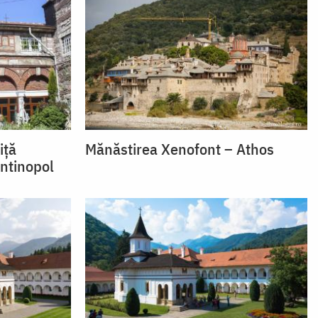
iță
Mănăstirea Xenofont – Athos
ntinopol