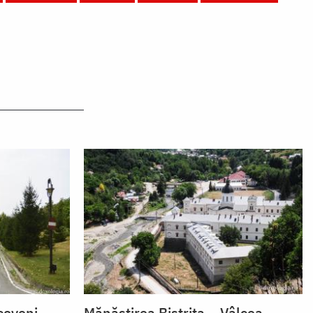
coveni –
Mănăstirea Bistrița – Vâlcea