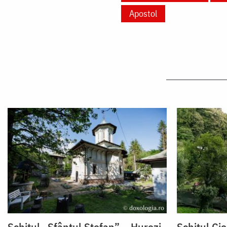
Apostol
Schitul „Sfântul Ștefan” – Hurezi
Schitul Ci