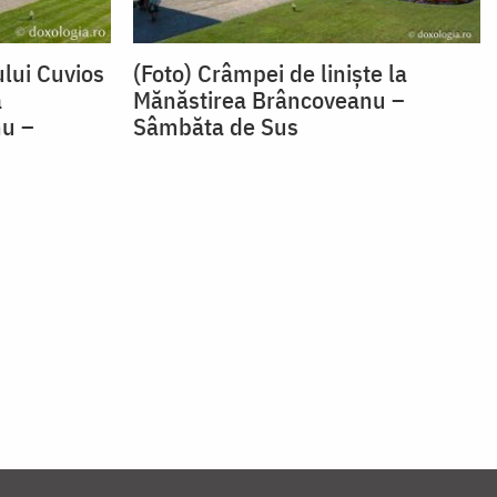
ului Cuvios
(Foto) Crâmpei de liniște la
a
Mănăstirea Brâncoveanu –
nu –
Sâmbăta de Sus