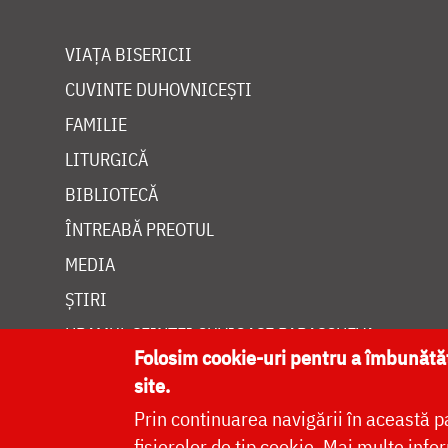
VIAȚA BISERICII
CUVINTE DUHOVNICEȘTI
FAMILIE
LITURGICĂ
BIBLIOTECĂ
ÎNTREABĂ PREOTUL
MEDIA
ȘTIRI
HRAMUL SFINTEI CUVIOASE PARASCHEVA
Folosim cookie-uri pentru a îmbunăt
site.
Prin continuarea navigării în această p
fișierelor de tip cookie.
Mai multe infor