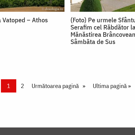
 Vatoped – Athos
(Foto) Pe urmele Sfânt
Serafim cel Răbdător l
Mănăstirea Brâncovea
Sâmbăta de Sus
Current page
1
Page
2
Next page
Următoarea pagină
Last page
Ultima pagină »