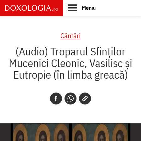
Skip
Meniu
to
main
Main
content
navigation
Cântări
(Audio) Troparul Sfinților
Mucenici Cleonic, Vasilisc și
Eutropie (în limba greacă)