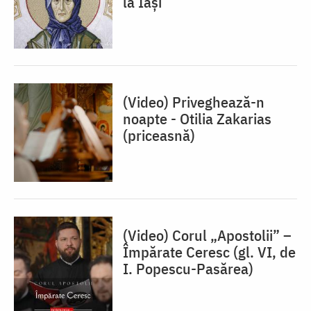
la Iași
(Video) Priveghează-n
noapte - Otilia Zakarias
(priceasnă)
(Video) Corul „Apostolii” –
⁠Împărate Ceresc (gl. VI, de
I. Popescu-Pasărea)