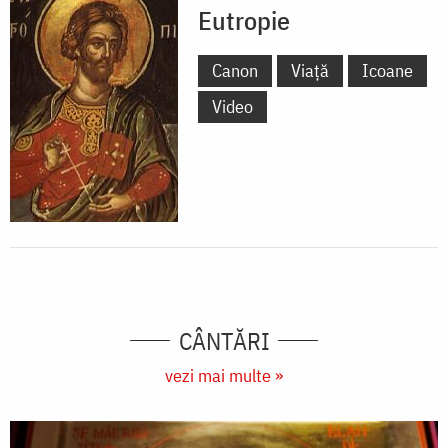
Eutropie
Canon
Viață
Icoane
Video
CÂNTĂRI
vezi mai multe »