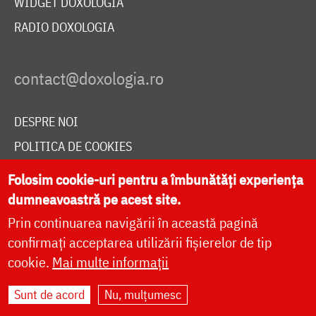
WIDGET DOXOLOGIA
RADIO DOXOLOGIA
DESPRE NOI
POLITICA DE COOKIES
DONEAZĂ ONLINE PENTRU CATEDRALA NAȚIONALĂ
Folosim cookie-uri pentru a îmbunătăți experiența
dumneavoastră pe acest site.
Prin continuarea navigării în această pagină
LIVE
confirmați acceptarea utilizării fișierelor de tip
cookie.
Mai multe informații
Site dezvoltat de
DOXOLOGIA MEDIA
,
Sunt de acord
Nu, mulțumesc
Arhiepiscopia Iașilor | ©
doxologia.ro