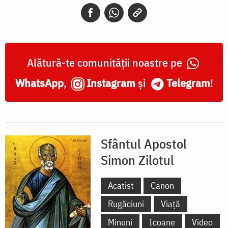
Alătură-te comunității noastre pe
WhatsApp
,
Instagram
și
Telegram
!
Sfântul Apostol
Simon Zilotul
Acatist
Canon
Rugăciuni
Viață
Minuni
Icoane
Video