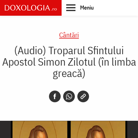
Skip
Meniu
to
main
Main
content
navigation
Cântări
(Audio) Troparul Sfintului
Apostol Simon Zilotul (în limba
greacă)