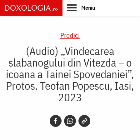
Skip
Meniu
to
main
Main
content
navigation
Predici
(Audio) „Vindecarea
slabanogului din Vitezda – o
icoana a Tainei Spovedaniei”,
Protos. Teofan Popescu, Iasi,
2023