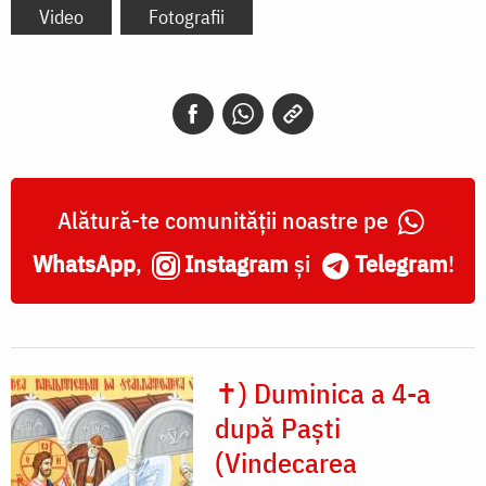
Video
Fotografii
Alătură-te comunității noastre pe
WhatsApp
,
Instagram
și
Telegram
!
✝) Duminica a 4-a
după Paști
(Vindecarea