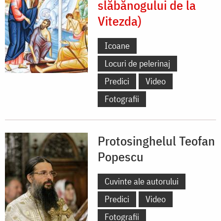
slăbănogului de la
Vitezda)
Icoane
Locuri de pelerinaj
Predici
Video
Fotografii
Protosinghelul Teofan
Popescu
Cuvinte ale autorului
Predici
Video
Fotografii