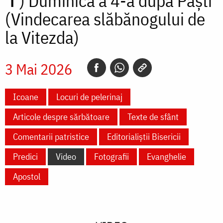
✝)
Duminica a 4-a după Paști
(Vindecarea slăbănogului de
la Vitezda)
3 Mai 2026
Icoane
Locuri de pelerinaj
Articole despre sărbătoare
Texte de sfânt
Comentarii patristice
Editorialiștii Bisericii
Predici
Video
Fotografii
Evanghelie
Apostol