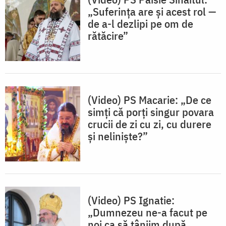
„Suferința are și acest rol —
de a-l dezlipi pe om de
rătăcire”
(Video) PS Macarie: „De ce
simți că porți singur povara
crucii de zi cu zi, cu durere
și neliniște?”
(Video) PS Ignatie:
„Dumnezeu ne-a facut pe
noi ca să tânjim după