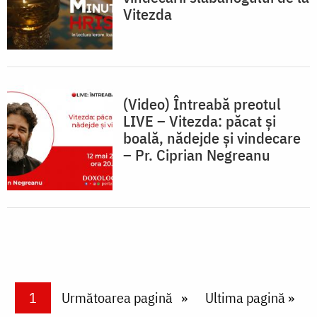
Vitezda
(Video) Întreabă preotul
LIVE – Vitezda: păcat și
boală, nădejde și vindecare
– Pr. Ciprian Negreanu
Paginare
Current page
1
Next page
Următoarea pagină
Last page
Ultima pagină »