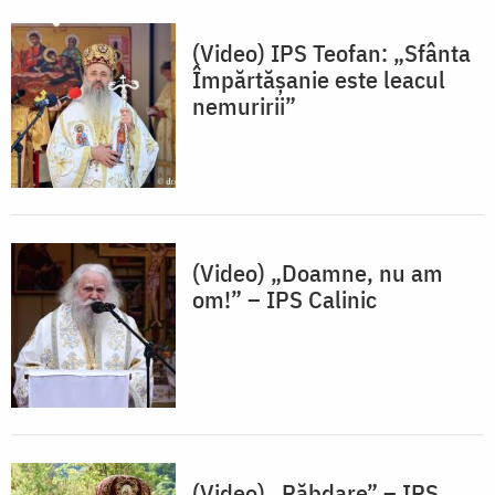
(Video) IPS Teofan: „Sfânta
Împărtășanie este leacul
nemuririi”
(Video) „Doamne, nu am
om!” – IPS Calinic
(Video) „Răbdare” – IPS