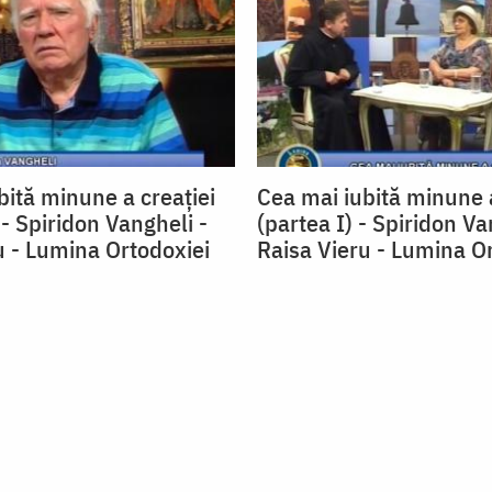
bită minune a creației
Cea mai iubită minune a
 - Spiridon Vangheli -
(partea I) - Spiridon Va
u - Lumina Ortodoxiei
Raisa Vieru - Lumina O