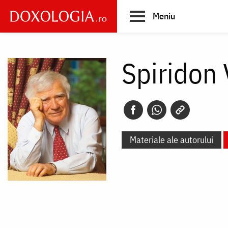
Skip
Meniu
to
main
Main
content
navigation
Spiridon 
Materiale ale autorului