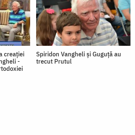
 creației
Spiridon Vangheli şi Guguţă au
ngheli -
trecut Prutul
rtodoxiei