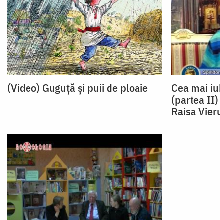
(Video) Guguță și puii de ploaie
Cea mai iu
(partea II)
Raisa Vier