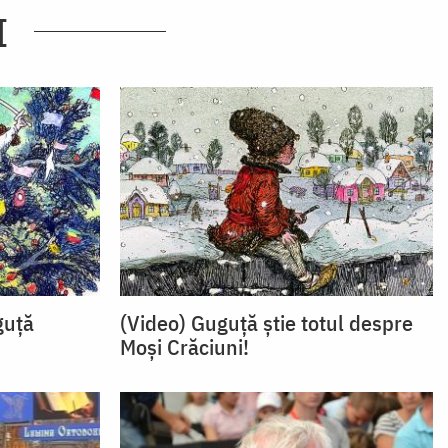
I
guță
(Video) Guguţă știe totul despre
Moşi Crăciuni!