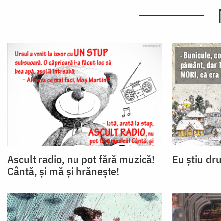
Ascult radio, nu pot fără muzică!
Eu ştiu d
Cântă, și mă şi hrăneşte!