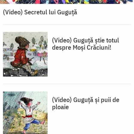
(Video) Secretul lui Guguță
(Video) Guguţă știe totul
despre Moşi Crăciuni!
(Video) Guguță și puii de
ploaie