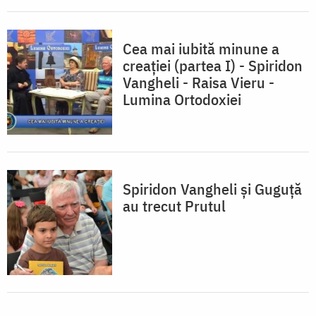
Cea mai iubită minune a
creației (partea I) - Spiridon
Vangheli - Raisa Vieru -
Lumina Ortodoxiei
Spiridon Vangheli şi Guguţă
au trecut Prutul