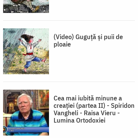
(Video) Guguță și puii de
ploaie
Cea mai iubită minune a
creației (partea II) - Spiridon
Vangheli - Raisa Vieru -
Lumina Ortodoxiei