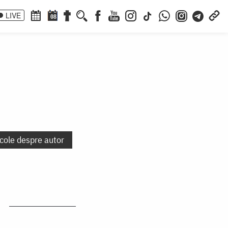
LIVE
08
icole despre autor