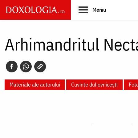
Skip
Meniu
to
main
Main
content
navigation
Arhimandritul Nect
Materiale ale autorului
Cuvinte duhovnicești
Foto