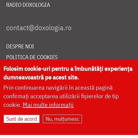
RADIO DOXOLOGIA
DESPRE NOI
POLITICA DE COOKIES
DONEAZĂ ONLINE PENTRU CATEDRALA NAȚIONALĂ
Folosim cookie-uri pentru a îmbunătăți experiența
dumneavoastră pe acest site.
Prin continuarea navigării în această pagină
LIVE
confirmați acceptarea utilizării fișierelor de tip
cookie.
Mai multe informații
Sunt de acord
Nu, mulțumesc
Site dezvoltat de
DOXOLOGIA MEDIA
,
Arhiepiscopia Iașilor | ©
doxologia.ro