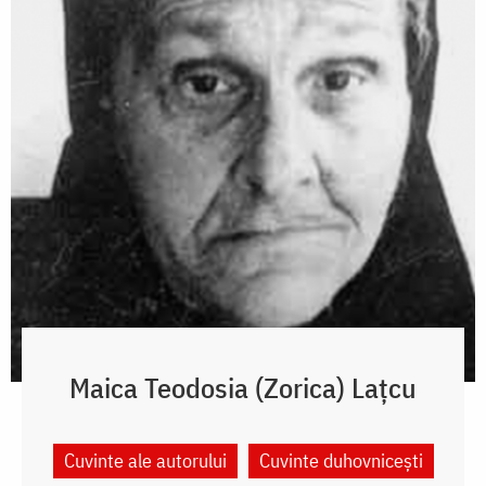
Maica Teodosia (Zorica) Lațcu
Cuvinte ale autorului
Cuvinte duhovnicești