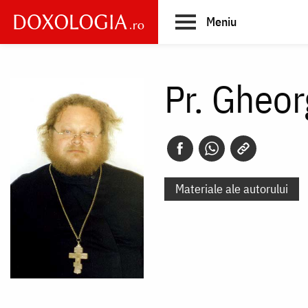
Skip
Meniu
to
main
Main
content
navigation
Pr. Gheo
Materiale ale autorului