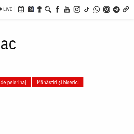
LIVE
06
eac
 de pelerinaj
Mănăstiri și biserici