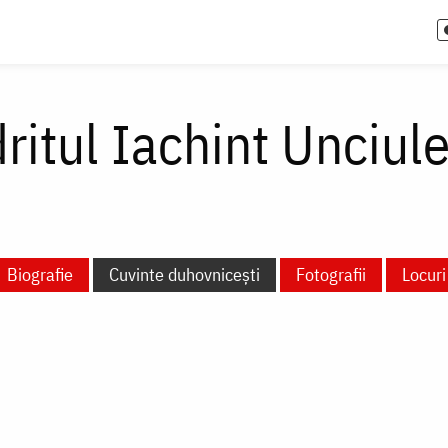
itul Iachint Unciul
Biografie
Cuvinte duhovnicești
Fotografii
Locuri