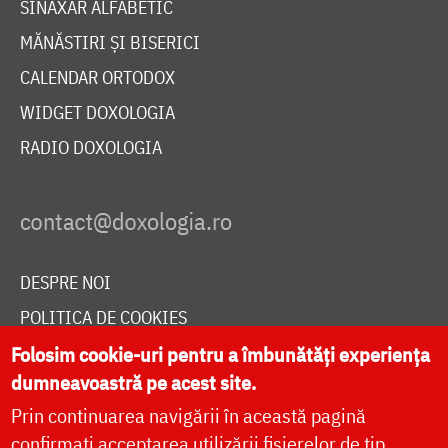
SINAXAR ALFABETIC
MĂNĂSTIRI ȘI BISERICI
CALENDAR ORTODOX
WIDGET DOXOLOGIA
RADIO DOXOLOGIA
DESPRE NOI
POLITICA DE COOKIES
DONEAZĂ ONLINE PENTRU CATEDRALA NAȚIONALĂ
Folosim cookie-uri pentru a îmbunătăți experiența
dumneavoastră pe acest site.
Prin continuarea navigării în această pagină
LIVE
confirmați acceptarea utilizării fișierelor de tip