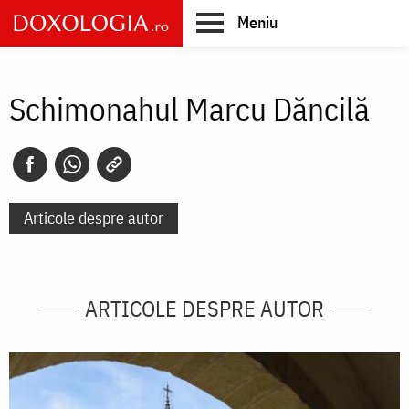
Skip
Meniu
to
main
Main
content
navigation
Schimonahul Marcu Dăncilă
Articole despre autor
ARTICOLE DESPRE AUTOR