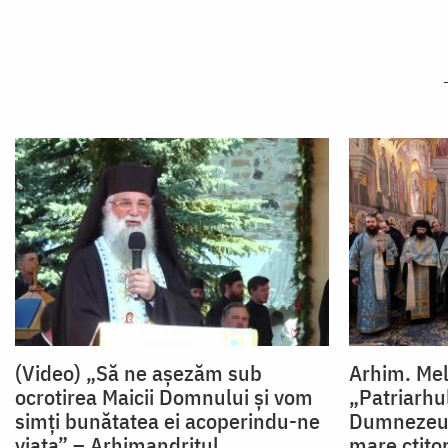
(Video) „Să ne așezăm sub
Arhim. Mel
ocrotirea Maicii Domnului și vom
„Patriarhul
simți bunătatea ei acoperindu-ne
Dumnezeu p
viața” – Arhimandritul
mare ctitor