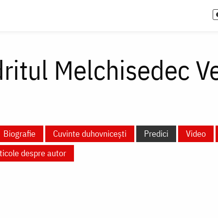
ritul Melchisedec Ve
Biografie
Cuvinte duhovnicești
Predici
Video
ticole despre autor