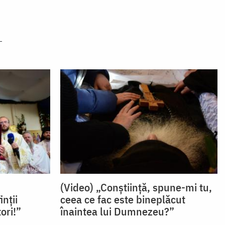
(Video) „Conștiință, spune-mi tu,
nții
ceea ce fac este bineplăcut
ori!”
înaintea lui Dumnezeu?”