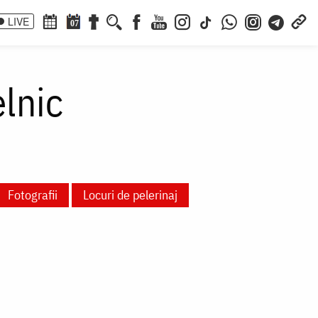
LIVE
07
lnic
Fotografii
Locuri de pelerinaj