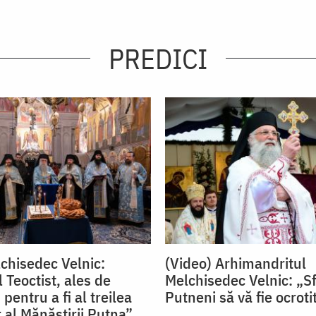
PREDICI
chisedec Velnic:
(Video) Arhimandritul
 Teoctist, ales de
Melchisedec Velnic: „Sfi
entru a fi al treilea
Putneni să vă fie ocrotit
 al Mănăstirii Putna”