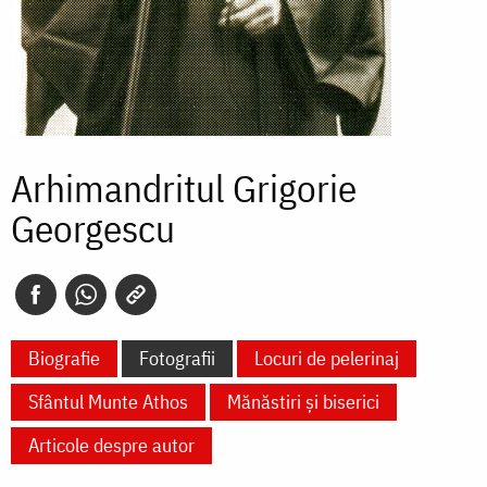
Arhimandritul Grigorie
Georgescu
Biografie
Fotografii
Locuri de pelerinaj
Sfântul Munte Athos
Mănăstiri și biserici
Articole despre autor