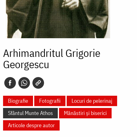
Arhimandritul Grigorie
Georgescu
Biografie
Fotografii
Locuri de pelerinaj
Sfântul Munte Athos
Mănăstiri și biserici
Articole despre autor