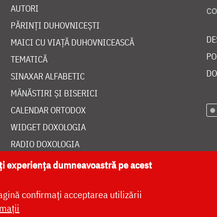
AUTORI
PĂRINȚI DUHOVNICEȘTI
DE
MAICI CU VIAȚĂ DUHOVNICEASCĂ
PO
TEMATICĂ
DO
SINAXAR ALFABETIC
MĂNĂSTIRI ȘI BISERICI
CALENDAR ORTODOX
WIDGET DOXOLOGIA
RADIO DOXOLOGIA
ăți experiența dumneavoastră pe acest
agină confirmați acceptarea utilizării
at de
DOXOLOGIA MEDIA
, Arhiepiscopia Iașilor | 
mații