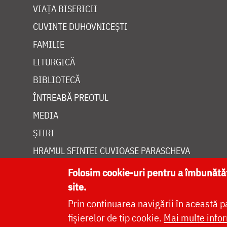
VIAȚA BISERICII
CUVINTE DUHOVNICEȘTI
FAMILIE
LITURGICĂ
BIBLIOTECĂ
ÎNTREABĂ PREOTUL
MEDIA
ȘTIRI
HRAMUL SFINTEI CUVIOASE PARASCHEVA
Folosim cookie-uri pentru a îmbunăt
site.
Prin continuarea navigării în această p
Site dezvolt
fișierelor de tip cookie.
Mai multe infor