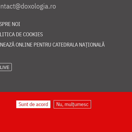
SPRE NOI
LITICA DE COOKIES
NEAZĂ ONLINE PENTRU CATEDRALA NAȚIONALĂ
LIVE
Sunt de acord
Nu, mulțumesc
©
doxologia.ro