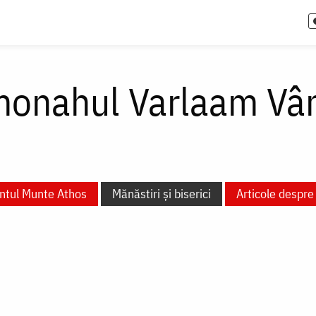
monahul Varlaam Vâ
ntul Munte Athos
Mănăstiri și biserici
Articole despre