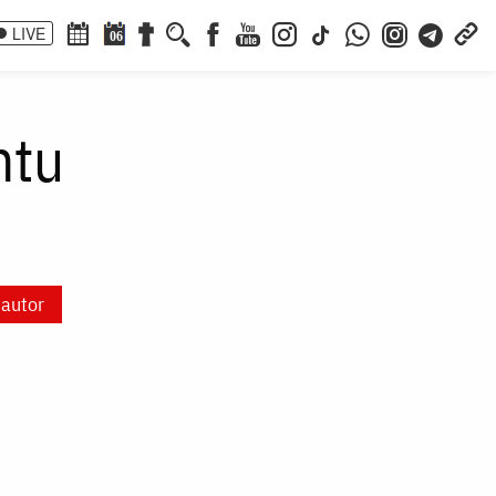
LIVE
06
ntu
 autor