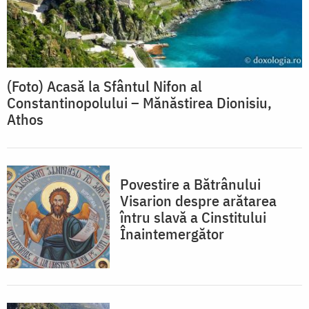
(Foto) Acasă la Sfântul Nifon al
Constantinopolului – Mănăstirea Dionisiu,
Athos
Povestire a Bătrânului
Visarion despre arătarea
întru slavă a Cinstitului
Înaintemergător