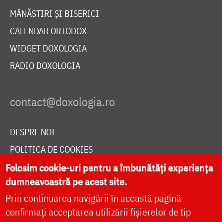
MĂNĂSTIRI ȘI BISERICI
CALENDAR ORTODOX
WIDGET DOXOLOGIA
RADIO DOXOLOGIA
DESPRE NOI
POLITICA DE COOKIES
Folosim cookie-uri pentru a îmbunătăți experiența
DONEAZĂ ONLINE PENTRU CATEDRALA NAȚIONALĂ
dumneavoastră pe acest site.
Prin continuarea navigării în această pagină
LIVE
confirmați acceptarea utilizării fișierelor de tip