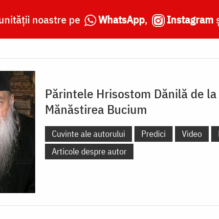
nității noastre pe
WhatsApp
,
Instagram
Părintele Hrisostom Dănilă de la
Mănăstirea Bucium
Cuvinte ale autorului
Predici
Video
Articole despre autor