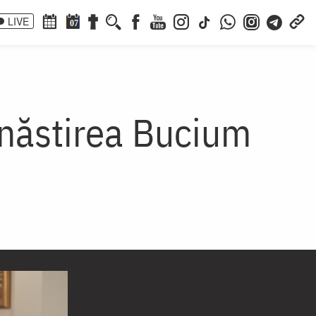
LIVE
07
ănăstirea Bucium