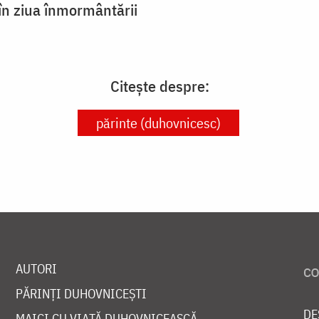
 în ziua înmormântării
Citește despre:
părinte (duhovnicesc)
AUTORI
PĂRINȚI DUHOVNICEȘTI
DE
MAICI CU VIAȚĂ DUHOVNICEASCĂ