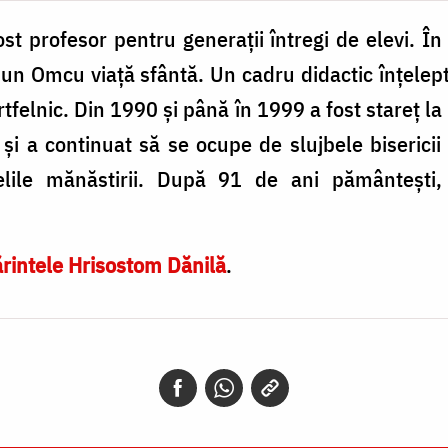
fost profesor pentru generații întregi de elevi. În
 un Omcu viaţă sfântă. Un cadru didactic înţelept
ertfelnic. Din 1990 și până în 1999 a fost stareț l
 și a continuat să se ocupe de slujbele bisericii ş
ielile mănăstirii. După 91 de ani pământești,
rintele Hrisostom Dănilă
.