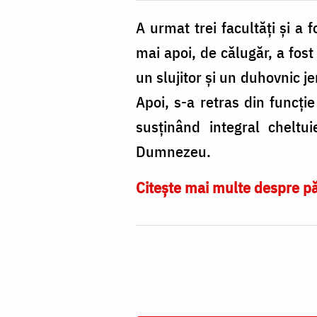
la
Mănăstirea
A urmat trei facultăți și a 
Bucium
mai apoi, de călugăr, a fost
un slujitor şi un duhovnic j
Apoi, s-a retras din funcție
susţinând integral cheltu
Dumnezeu.
Citește mai multe despre pă