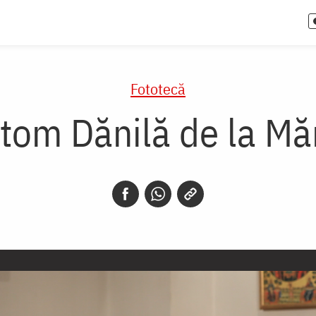
Fototecă
stom Dănilă de la M