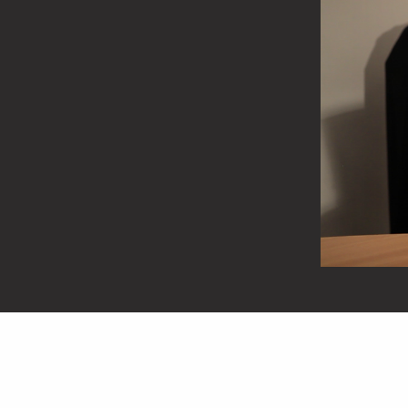
Părintele
Hrisostom
Dănilă
de