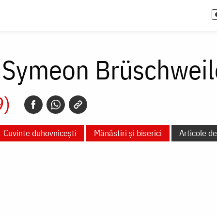
e Symeon Brüschweil
9)
Cuvinte duhovnicești
Mănăstiri și biserici
Articole d