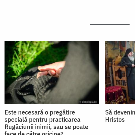
Este necesară o pregătire
Să devenim
specială pentru practicarea
Hristos
Rugăciunii inimii, sau se poate
face de către oricine?