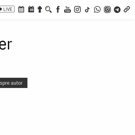
LIVE
08
er
espre autor