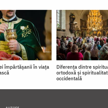
ei împărtăşanii în viaţa
Diferenţa dintre spiritua
ască
ortodoxă şi spiritualita
occidentală