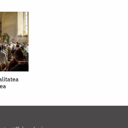
­litatea
tea