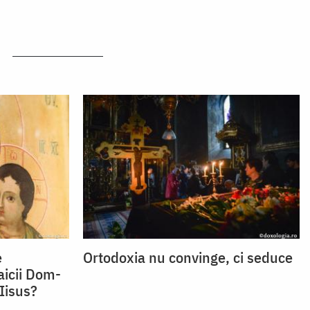
e
Ortodoxia nu convinge, ci seduce
aicii Dom­
 Iisus?