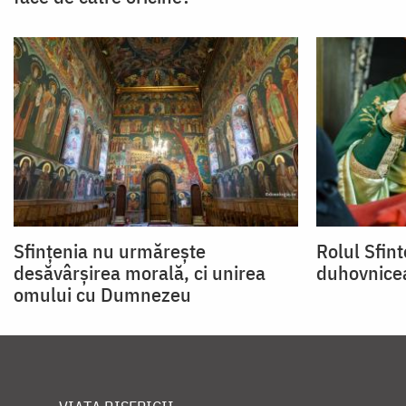
Sfinţenia nu urmăreşte
Rolul Sfint
desăvârşirea morală, ci unirea
duhov­nice
omului cu Dumnezeu