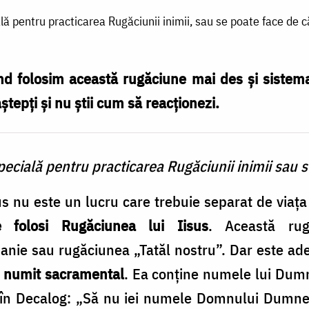
ă pentru practicarea Rugăciunii inimii, sau se poate face de c
 folosim această rugăciune mai des și sistemat
ștepți și nu știi cum să reacționezi.
pecială pentru practicarea Rugăciunii inimii sau s
s nu este un lucru care trebuie separat de viaţa ş
e folosi Rugăciunea lui Iisus
. Această ru
anie sau rugăciunea „Tatăl nostru”. Dar este ad
fi numit sacramental
. Ea conţine numele lui Dum
în Decalog: „Să nu iei numele Domnului Dumneze