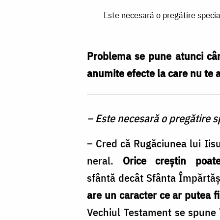
Este
Este necesară o pregătire special
necesară
o
pregătire
Problema se pune atunci când
specială
anumite efecte la care nu te a
pentru
practicarea
– Este necesară o pregătire s
Rugăciunii
inimii,
– Cred că Rugăciunea lui Iisu
sau
neral.
Orice creştin poat
se
sfântă decât Sfânta Împărtăş
poate
are un caracter ce ar putea 
face
Vechiul Testament se spune 