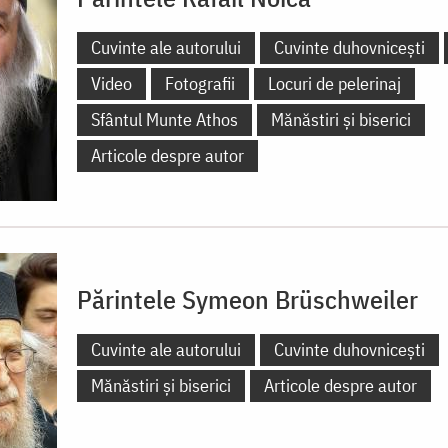
Cuvinte ale autorului
Cuvinte duhovnicești
Video
Fotografii
Locuri de pelerinaj
Sfântul Munte Athos
Mănăstiri și biserici
Articole despre autor
Părintele Symeon Brüschweiler
Cuvinte ale autorului
Cuvinte duhovnicești
Mănăstiri și biserici
Articole despre autor