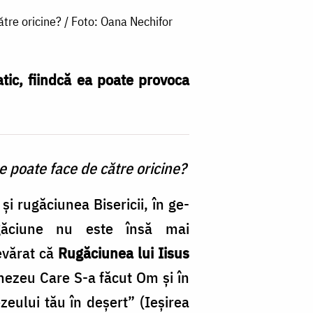
ătre oricine? / Foto: Oana Nechifor
ic, fiindcă ea poate pro­voca
e poate face de către oricine?
i rugăciunea Bisericii, în ge­
găciune nu este însă mai
evărat că
Rugăciunea lui Iisus
nezeu Care S-a făcut Om şi în
ului tău în deşert” (Ieșirea