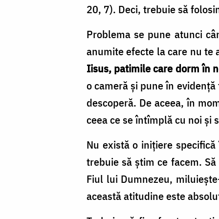
de
20, 7). Deci, trebuie să folo
către
Problema se pune atunci când
oricine?
anumite efecte la care nu te a
/
Iisus, patimile care dorm în n
Foto:
o cameră şi pune în evidenţă
Oana
descoperă. De aceea, în mome
Nechifor
ceea ce se întîmplă cu noi şi 
Nu există o iniţiere specific
trebuie să ştim ce facem. S
Fiul lui Dumnezeu, miluieşt
această atitudine este absolu