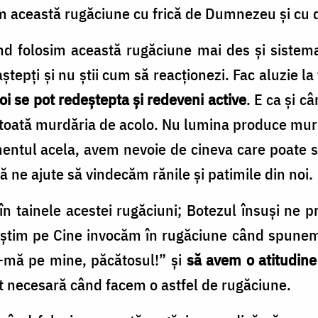
sim aceas­tă rugăciune cu frică de Dumnezeu şi cu 
 folosim această rugăciune mai des şi sistemat
ştepţi şi nu ştii cum să reacţionezi. Fac aluzie la
oi se pot redeştepta şi redeveni active
. E ca şi c
 toată murdăria de acolo. Nu lumina produce murd
ntul acela, avem nevoie de cineva care poate s
să ne ajute să vindecăm rănile şi patimile din noi.
ă în tainele acestei rugăciuni; Botezul însuşi ne 
ă ştim pe Cine invocăm în rugăciune când spunem
e-mă pe mine, păcătosul!” şi
să avem o atitudine
t necesară când facem o astfel de rugăciune.