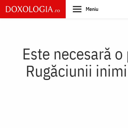
Skip
Meniu
to
main
Main
content
navigation
Este necesară o 
Rugăciunii inimi