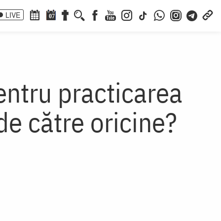
LIVE
07
entru practicarea
de către oricine?