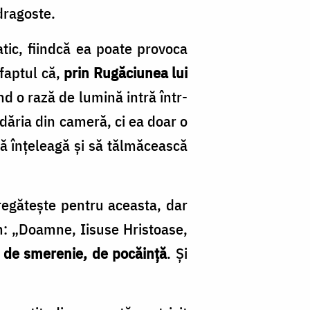
dragoste.
ic, fiindcă ea poate pro­voca
 faptul că,
prin Rugăciunea lui
ând o rază de lumină intră într-
ăria din cameră, ci ea doar o
ă înţeleagă şi să tălmăcească
pregăteşte pentru aceasta, dar
: „Doamne, Iisuse Hristoase,
 de smerenie, de pocăinţă
. Şi