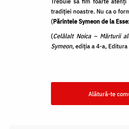
Trebuie să fim foarte atenţi
tradiţiei noastre. Nu ca o fo
(
Părintele Symeon de la Esse
(
Celălalt Noica – Mărturii a
Symeon
, ediția a 4-a, Editu
Alătură-te comu