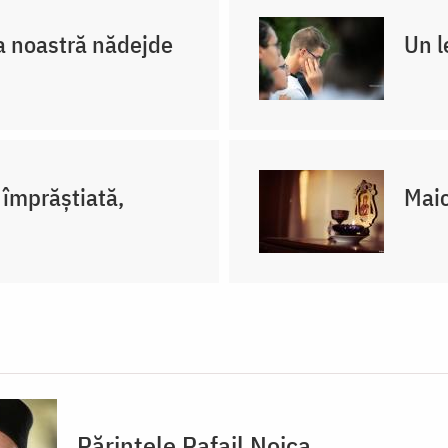
 noastră nădejde
Un l
împrăștiată,
Maic
Părintele Rafail Noica