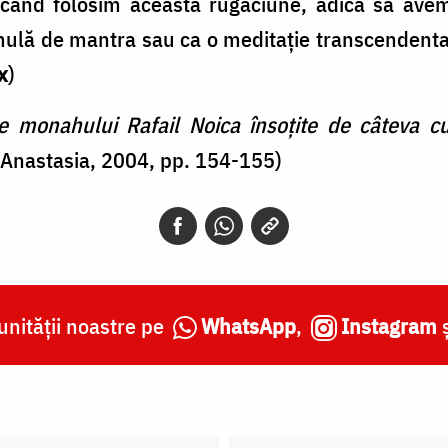
 când folosim această rugăciune, adică să avem 
rmulă de mantra sau ca o meditaţie transcendenta
x
)
le monahului Rafail Noica însoțite de câteva cu
ra Anastasia, 2004, pp. 154-155)
nității noastre pe
WhatsApp
,
Instagram