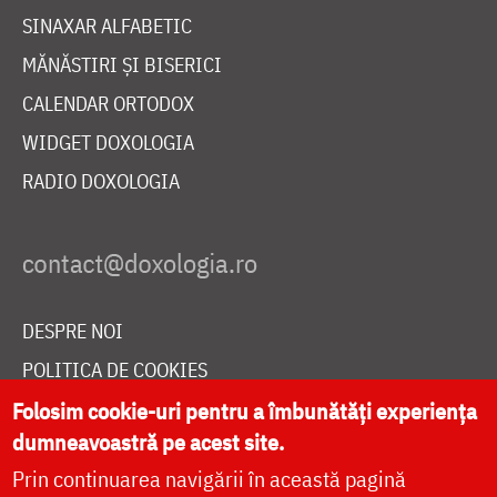
SINAXAR ALFABETIC
MĂNĂSTIRI ȘI BISERICI
CALENDAR ORTODOX
WIDGET DOXOLOGIA
RADIO DOXOLOGIA
DESPRE NOI
POLITICA DE COOKIES
DONEAZĂ ONLINE PENTRU CATEDRALA NAȚIONALĂ
Folosim cookie-uri pentru a îmbunătăți experiența
dumneavoastră pe acest site.
Prin continuarea navigării în această pagină
LIVE