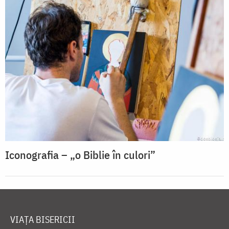
Iconografia – „o Biblie în culori”
VIAȚA BISERICII