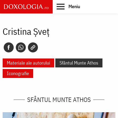
Skip
Meniu
to
main
Main
content
navigation
Cristina Șveț
Materiale ale autorului
Sfântul Munte Athos
Iconografie
SFÂNTUL MUNTE ATHOS