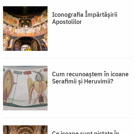
Iconografia Împărtășirii
Apostolilor
Cum recunoaștem în icoane
Serafimii și Heruvimii?
Ce icoane sunt pictate în