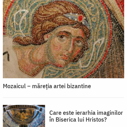
Mozaicul – măreția artei bizantine
Care este ierarhia imaginilor
în Biserica lui Hristos?