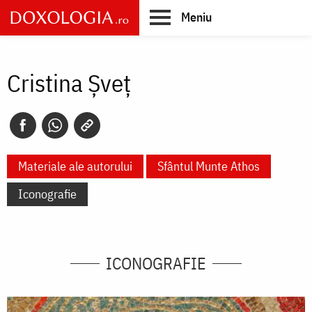
Skip
Meniu
to
main
Main
content
navigation
Cristina Șveț
Materiale ale autorului
Sfântul Munte Athos
Iconografie
ICONOGRAFIE