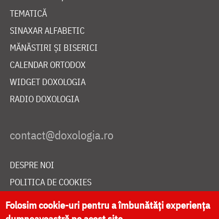
TEMATICĂ
SINAXAR ALFABETIC
MĂNĂSTIRI ȘI BISERICI
CALENDAR ORTODOX
WIDGET DOXOLOGIA
RADIO DOXOLOGIA
DESPRE NOI
POLITICA DE COOKIES
DONEAZĂ ONLINE PENTRU CATEDRALA NAȚIONALĂ
Folosim cookie-uri pentru a îmbunătăți experiența
dumneavoastră pe acest site.