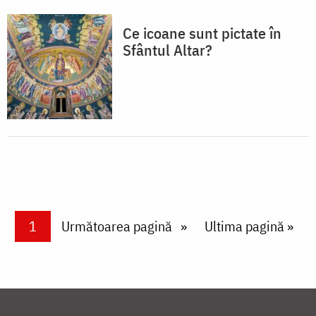
Ce icoane sunt pictate în
Sfântul Altar?
Paginare
Current page
1
Next page
Următoarea pagină
Last page
Ultima pagină »