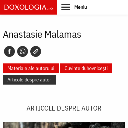
Skip
Meniu
to
main
Main
content
navigation
Anastasie Malamas
Materiale ale autorului
Cuvinte duhovnicești
Articole despre autor
ARTICOLE DESPRE AUTOR