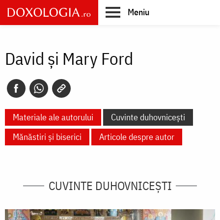
Skip
Meniu
to
main
Main
content
navigation
David şi Mary Ford
Materiale ale autorului
Cuvinte duhovnicești
Mănăstiri și biserici
Articole despre autor
CUVINTE DUHOVNICEȘTI