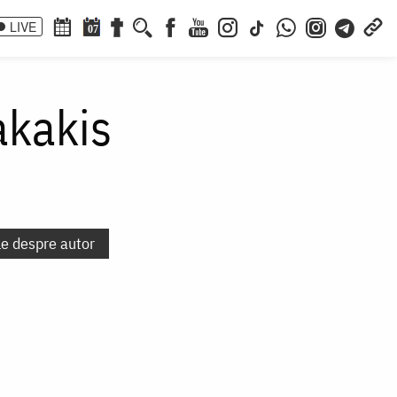
LIVE
07
akakis
le despre autor