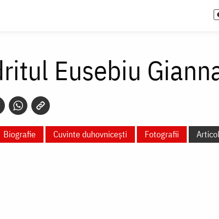
ritul Eusebiu Giann
Biografie
Cuvinte duhovnicești
Fotografii
Artico