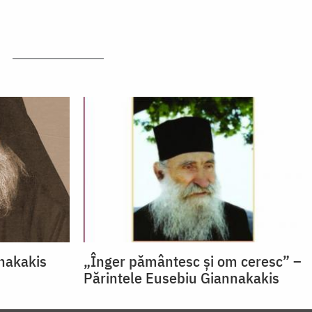
nakakis
„Înger pământesc şi om ceresc” –
Părintele Eusebiu Giannakakis