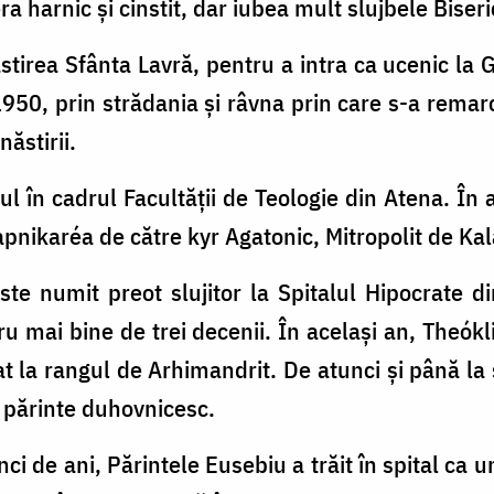
a harnic și cinstit, dar iubea mult slujbele Biseric
stirea Sfânta Lavră, pentru a intra ca ucenic l
1950, prin strădania și râvna prin care s-a remarc
ăstirii.
ul în cadrul Facultății de Teologie din Atena. În 
pnikaréa de către kyr Agatonic, Mitropolit de Kal
te numit preot slujitor la Spitalul Hipocrate d
ru mai bine de trei decenii. În același an, Theókl
at la rangul de Arhimandrit. De atunci și până la sf
 părinte duhovnicesc.
ci de ani, Părintele Eusebiu a trăit în spital ca u