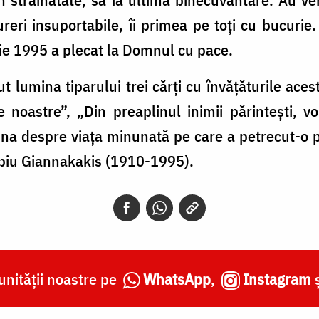
reri insuportabile, îi primea pe toți cu bucurie
nie 1995 a plecat la Domnul cu pace.
t lumina tiparului trei cărți cu învățăturile ace
noastre”, „Din preaplinul inimii părintești, vol
i una despre viața minunată pe care a petrecut-
ebiu Giannakakis (1910-1995).
nității noastre pe
WhatsApp
,
Instagram