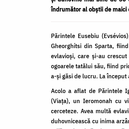
îndrumător al obștii de maici
Părintele Eusebiu (Evsévios
Gheorghítsi din Sparta, fiind
evlavioși, care și-au crescut
ogoarele tatălui său, fiind pr
a-și găsi de lucru. La început 
Acolo a aflat de Părintele I
(Viața), un Ieromonah cu vi
cerceteze. Avea multă evlavie
duhovnicească cu inima arzând