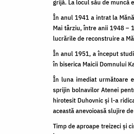
grijă. La locul său de muncă er
În anul 1941 a intrat la Mănă
Mai târziu, între anii 1948 – 
lucrările de reconstruire a Măn
În anul 1951, a început studi
în biserica Maicii Domnului Ka
În luna imediat următoare es
sprijin bolnavilor Atenei pent
hirotesit Duhovnic și l-a ridic
această anevoioasă slujire de
Timp de aproape treizeci și cin