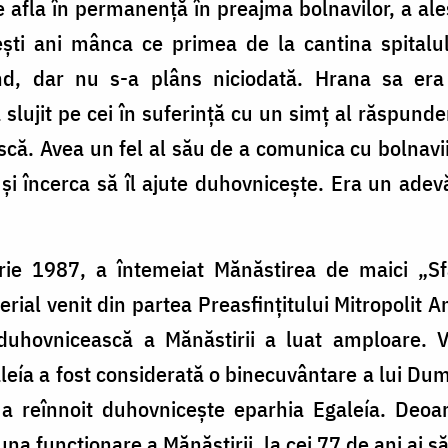
e afla în permanență în preajma bolnavilor, a ales
ești ani mânca ce primea de la cantina spitalul
d, dar nu s-a plâns niciodată. Hrana sa era a
 slujit pe cei în suferință cu un simț al răspunder
că. Avea un fel al său de a comunica cu bolnavii.
și încerca să îl ajute duhovnicește. Era un adevă
rie 1987, a întemeiat Mănăstirea de maici „S
rial venit din partea Preasfințitului Mitropolit 
 duhovnicească a Mănăstirii a luat amploare. V
aleía a fost considerată o binecuvântare a lui Dum
i a reînnoit duhovnicește eparhia Egaleía. Deoar
a funcționare a Mănăstirii, la cei 77 de ani ai s