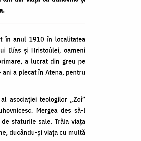
a.
 în anul 1910 în localitatea
ui Ilías și Hristoúlei, oameni
 primare, a lucrat din greu pe
e ani a plecat în Atena, pentru
l asociației teologilor „Zoí”
duhovnicesc. Mergea des să-l
de sfaturile sale. Trăia viața
ine, ducându-și viața cu multă