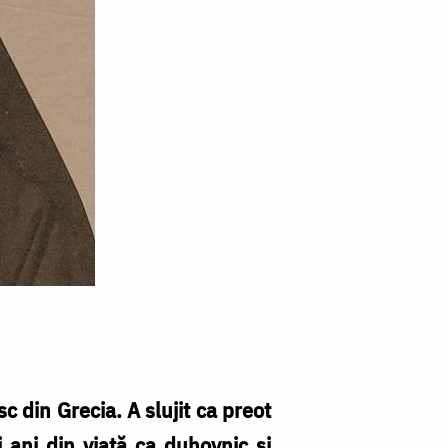
 din Grecia. A slujit ca preot
i ani din viață ca duhovnic și