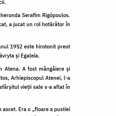
ii.
a Gheronda Serafim Rigópoulos.
at, a jucat un rol hotărâtor în
anul 1952 este hirotonit preot
ávryta și Egaleía.
in Atena. A fost mângâiere și
itos, Arhiepiscopul Atenei, l-a
ârșitul vieții sale s-a aflat în
n ascet. Era o „floare a pustiei