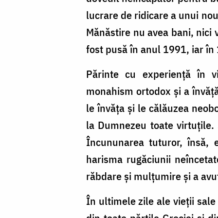
lucrare de ridicare a unui nou
Mănăstire nu avea bani, nici v
fost pusă în anul 1991, iar î
Părinte cu experiență în vi
monahism ortodox și a învățătu
le învăța și le călăuzea neob
la Dumnezeu toate virtuțile. 
Încununarea tuturor, însă,
harisma rugăciunii neîncetat
răbdare și mulțumire și a avu
În ultimele zile ale vieții sa
din toate părţile Greciei și d