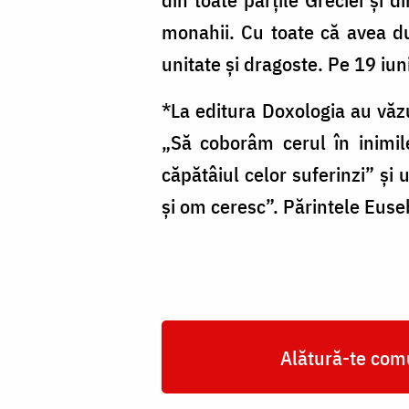
monahii. Cu toate că avea du
unitate și dragoste. Pe 19 iu
*La editura Doxologia au văzu
„Să coborâm cerul în inimile 
căpătâiul celor suferinzi” ș
și om ceresc”. Părintele Eus
Alătură-te comu