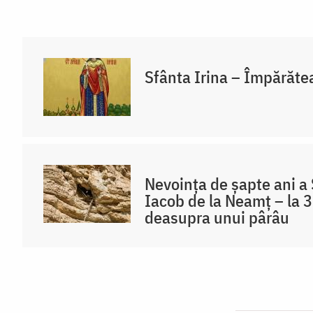
Sfânta Irina – Împărăte
Nevoința de șapte ani a 
Iacob de la Neamț – la 3
deasupra unui pârâu