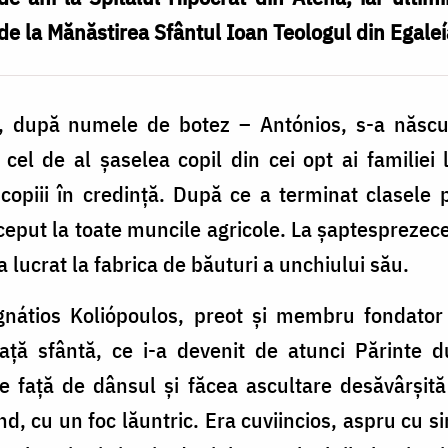
 de la Mănăstirea Sfântul Ioan Teologul din Egaleí
), după numele de botez – Antónios, s-a născut
 cel de al șaselea copil din cei opt ai familiei l
 copiii în credință. După ce a terminat clasele
iceput la toate muncile agricole. La șaptesprezec
a lucrat la fabrica de băuturi a unchiului său.
gnátios Koliópoulos, preot și membru fondator a
ață sfântă, ce i-a devenit de atunci Părinte 
 față de dânsul și făcea ascultare desăvârșită 
, cu un foc lăuntric. Era cuviincios, aspru cu s