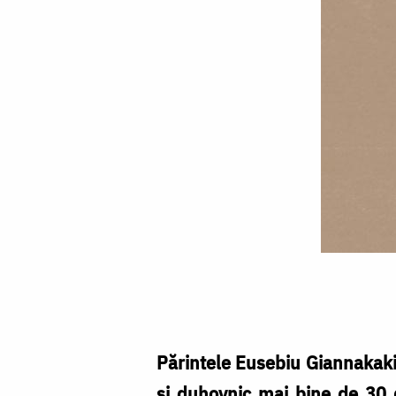
Arhimandritul
Eusebiu
Giannakakis
Părintele Eusebiu Giannakakis
și duhovnic mai bine de 30 de