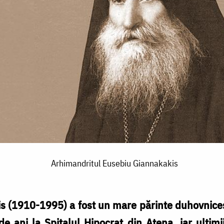
Arhimandritul Eusebiu Giannakakis
 (1910-1995) a fost un mare părinte duhovnicesc
 ani la Spitalul Hipocrat din Atena, iar ultimi