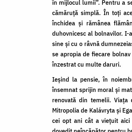
în mijlocul lumii”. Pentru a s
cămăruță simplă. În toți ac
închidea și rămânea flămân
duhovnicesc al bolnavilor. I-a
sine și cu o râvnă dumnezeias
se apropia de fiecare bolnav 
înzestrat cu multe daruri.
Ieșind la pensie, în noiemb
însemnat sprijin moral și mate
renovată din temelii. Viața
Mitropolia de Kalávryta și Eg
cei opt ani cât a viețuit aic
dovedit neîncăpător pentru bun