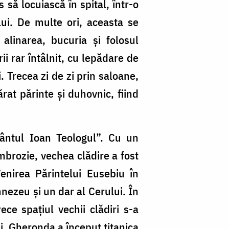
 să locuiască în spital, într-o
ui. De multe ori, aceasta se
linarea, bucuria și folosul
ii rar întâlnit, cu lepădare de
 Trecea zi de zi prin saloane,
rat părinte și duhovnic, fiind
fântul Ioan Teologul”. Cu un
Ambrozie, vechea clădire a fost
enirea Părintelui Eusebiu în
nezeu și un dar al Cerului. În
ece spațiul vechii clădiri s-a
ăi, Gheronda a început titanica