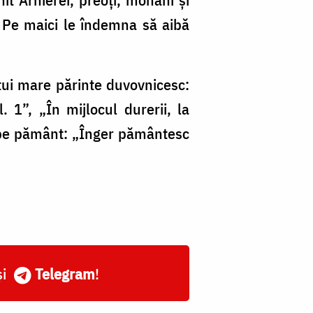
. Pe maici le îndemna să aibă
stui mare părinte duvovnicesc:
. 1”, „În mijlocul durerii, la
o pe pământ: „Înger pământesc
și
Telegram
!