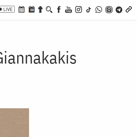
LIVE
08
Giannakakis