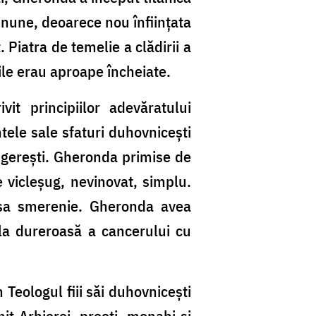
minune, deoarece nou înființata
 Piatra de temelie a clădirii a
ile erau aproape încheiate.
it principiilor adevăratului
ntele sale sfaturi duhovnicești
îngerești. Gheronda primise de
e vicleșug, nevinovat, simplu.
 sa smerenie. Gheronda avea
ala dureroasă a cancerului cu
 Teologul fiii săi duhovnicești
nit Arhierei, preoți, monahi și