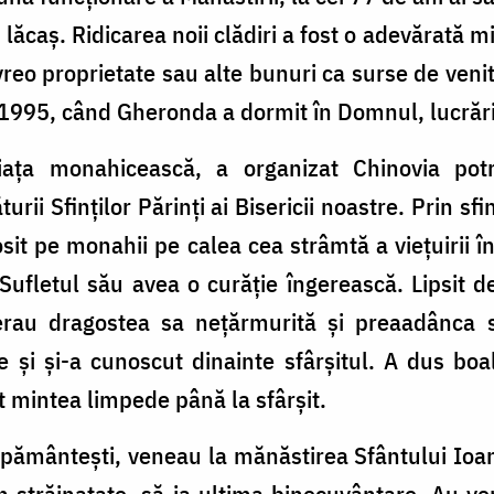
 lăcaș. Ridicarea noii clădiri a fost o adevărată 
reo proprietate sau alte bunuri ca surse de venit.
n 1995, când Gheronda a dormit în Domnul, lucrăr
ața monahicească, a organizat Chinovia potriv
rii Sfinților Părinți ai Bisericii noastre. Prin sfi
osit pe monahii pe calea cea strâmtă a viețuirii 
Sufletul său avea o curăție îngerească. Lipsit d
 erau dragostea sa nețărmurită și preaadânca
e și și-a cunoscut dinainte sfârșitul. A dus bo
t mintea limpede până la sfârșit.
le pământești, veneau la mănăstirea Sfântului Ioan
in străinatate, să ia ultima binecuvântare. Au ve