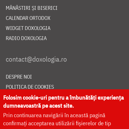
MĂNĂSTIRI ȘI BISERICI
CALENDAR ORTODOX
WIDGET DOXOLOGIA
RADIO DOXOLOGIA
DESPRE NOI
POLITICA DE COOKIES
DONEAZĂ ONLINE PENTRU CATEDRALA NAȚIONALĂ
Folosim cookie-uri pentru a îmbunătăți experiența
dumneavoastră pe acest site.
Prin continuarea navigării în această pagină
LIVE
confirmați acceptarea utilizării fișierelor de tip