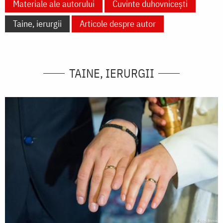
Materiale ale autorului
Cuvinte duhovnicești
Taine, ierurgii
Articole despre autor
TAINE, IERURGII