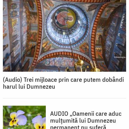
(Audio) Trei mijloace prin care putem dobândi
harul lui Dumnezeu
AUDIO „Oamenii care aduc
mulțumită lui Dumnezeu
permanent nu suferă