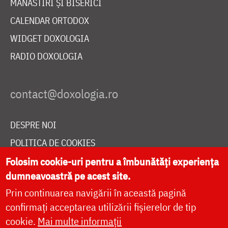
MĂNĂSTIRI ȘI BISERICI
CALENDAR ORTODOX
WIDGET DOXOLOGIA
RADIO DOXOLOGIA
DESPRE NOI
POLITICA DE COOKIES
DONEAZĂ ONLINE PENTRU CATEDRALA NAȚIONALĂ
Folosim cookie-uri pentru a îmbunătăți experiența
dumneavoastră pe acest site.
Prin continuarea navigării în această pagină
LIVE
confirmați acceptarea utilizării fișierelor de tip
cookie.
Mai multe informații