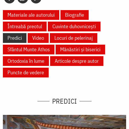
Materiale ale autorului
Biografie
Întreabă preotul
Cuvinte duhovnicești
Predici
Video
Locuri de pelerinaj
Sfântul Munte Athos
Mănăstiri și biserici
Ortodoxia în lume
Articole despre autor
Puncte de vedere
PREDICI