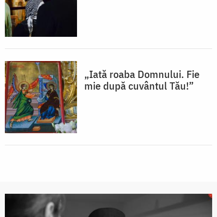
„Iată roaba Domnului. Fie
mie după cuvântul Tău!”