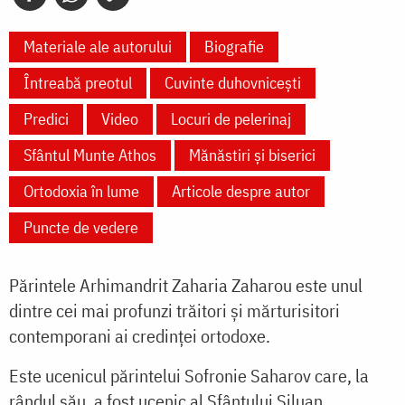
Materiale ale autorului
Biografie
Întreabă preotul
Cuvinte duhovnicești
Predici
Video
Locuri de pelerinaj
Sfântul Munte Athos
Mănăstiri și biserici
Ortodoxia în lume
Articole despre autor
Puncte de vedere
Părintele Arhimandrit Zaharia Zaharou este unul
dintre cei mai profunzi trăitori și mărturisitori
contemporani ai credinței ortodoxe.
Este ucenicul părintelui Sofronie Saharov care, la
rândul său, a fost ucenic al Sfântului Siluan