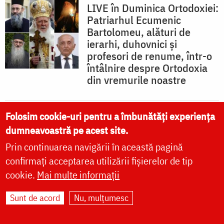
LIVE în Duminica Ortodoxiei:
Patriarhul Ecumenic
Bartolomeu, alături de
ierarhi, duhovnici și
profesori de renume, într-o
întâlnire despre Ortodoxia
din vremurile noastre
Folosim cookie-uri pentru a îmbunătăți experiența
Pr. Sofronie: „I le-am zis
dumneavoastră pe acest site.
toate Dom­nului, trebuie să
Prin continuarea navigării în această pagină
merg acum”
confirmați acceptarea utilizării fișierelor de tip
cookie.
Mai multe informații
Sunt de acord
Nu, mulțumesc