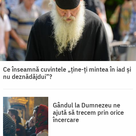
Ce înseamnă cuvintele „ține-ți mintea în iad și
nu deznădăjdui”?
Gândul la Dumnezeu ne
ajută să trecem prin orice
încercare