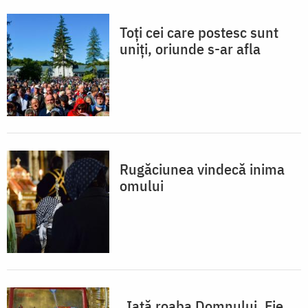
Toți cei care postesc sunt
uniți, oriunde s-ar afla
Rugăciunea vindecă inima
omului
„Iată roaba Domnului. Fie