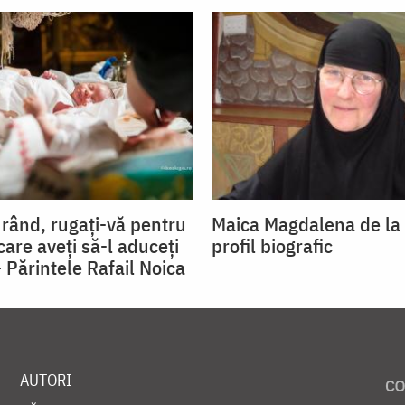
 rând, rugați-vă pentru
Maica Magdalena de la
care aveți să-l aduceți
profil biografic
 Părintele Rafail Noica
AUTORI