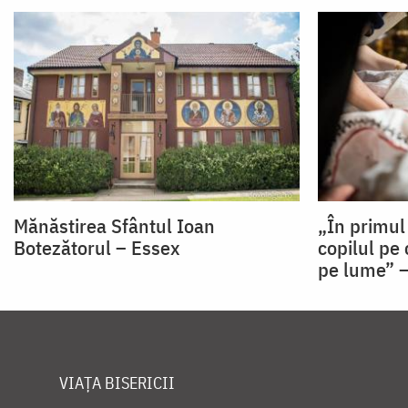
Mănăstirea Sfântul Ioan
„În primul
Botezătorul – Essex
copilul pe 
pe lume” –
VIAȚA BISERICII