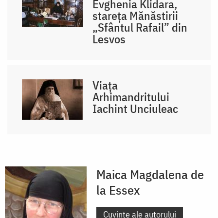
Evghenia Klidara,
stareța Mănăstirii
„Sfântul Rafail” din
Lesvos
Viața
Arhimandritului
Iachint Unciuleac
Maica Magdalena de
la Essex
Cuvinte ale autorului