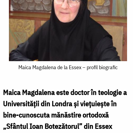
Maica
Maica Magdalena de la Essex – profil biografic
Magdalena
de
Maica Magdalena este doctor în teologie a
la
Universității din Londra și viețuiește în
Essex
bine-cunoscuta mănăstire ortodoxă
–
„Sfântul Ioan Botezătorul” din Essex
profil