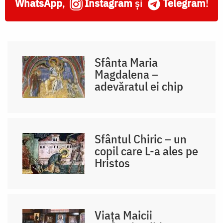
WhatsApp
,
Instagram
și
Telegram
!
Sfânta Maria
Magdalena –
adevăratul ei chip
Sfântul Chiric – un
copil care L-a ales pe
Hristos
Viața Maicii