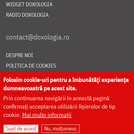
WIDGET DOXOLOGIA
RADIO DOXOLOGIA
DESPRE NOI
POLITICA DE COOKIES
DONEAZĂ ONLINE PENTRU CATEDRALA NAȚIONALĂ
Folosim cookie-uri pentru a îmbunătăți experiența
dumneavoastră pe acest site.
Prin continuarea navigării în această pagină
LIVE
confirmați acceptarea utilizării fișierelor de tip
cookie.
Mai multe informații
Site dezvoltat de
DOXOLOGIA MEDIA
,
Sunt de acord
Nu, mulțumesc