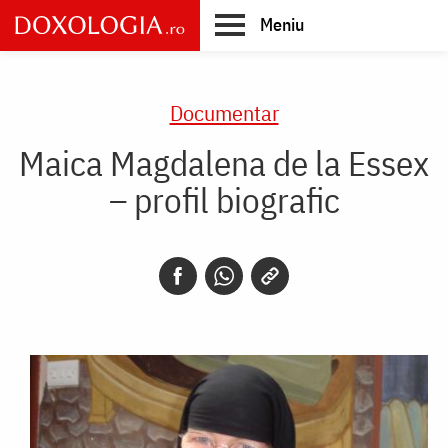
Skip
Meniu
to
main
Main
content
navigation
Documentar
Maica Magdalena de la Essex
– profil biografic