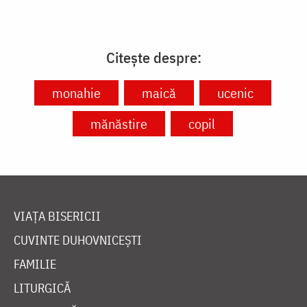
Citește despre:
monahie
maică
ucenic
mănăstire
copil
VIAȚA BISERICII
CUVINTE DUHOVNICEȘTI
FAMILIE
LITURGICĂ