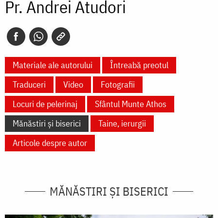
Pr. Andrei Atudori
Materiale ale autorului
Întreabă preotul
Traduceri
Video
Fotografii
Locuri de pelerinaj
Sfântul Munte Athos
Mănăstiri și biserici
Taine, ierurgii
Articole despre autor
MĂNĂSTIRI ȘI BISERICI