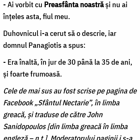
- Ai vorbit cu
Preasfânta noastră
şi nu ai
înţeles asta, fiul meu.
Duhovnicul i-a cerut să o descrie, iar
domnul Panagiotis a spus:
- Era înaltă, în jur de 30 până la 35 de ani,
şi foarte frumoasă.
Cele de mai sus au fost scrise pe pagina de
Facebook „Sfântul Nectarie”, în limba
greacă, și traduse de către John
Sanidopoulos [din limba greacă în limba
engleză – n.t.]. Moderatorului paginii i s-a