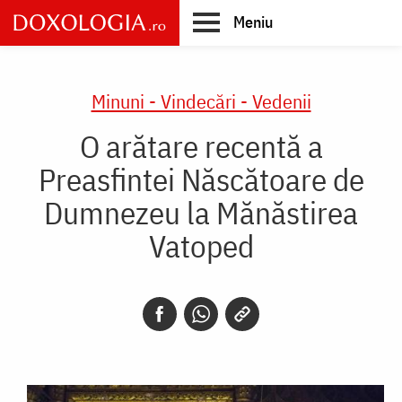
Skip
Meniu
to
main
Main
content
navigation
Minuni - Vindecări - Vedenii
O arătare recentă a
Preasfintei Născătoare de
Dumnezeu la Mănăstirea
Vatoped