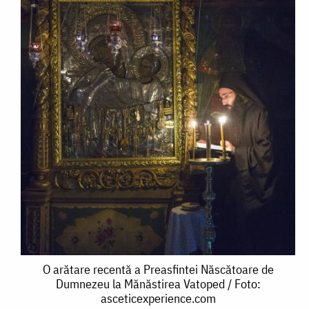
O
O arătare recentă a Preasfintei Născătoare de
Dumnezeu la Mănăstirea Vatoped / Foto:
arătare
asceticexperience.com