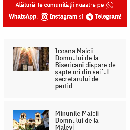
Alătură-te comunității noastre pe
WhatsApp
,
Instagram
și
Telegram
!
Icoana Maicii
Domnului de la
Bisericani dispare de
șapte ori din seiful
secretarului de
partid
Minunile Maicii
Domnului de la
Malevi