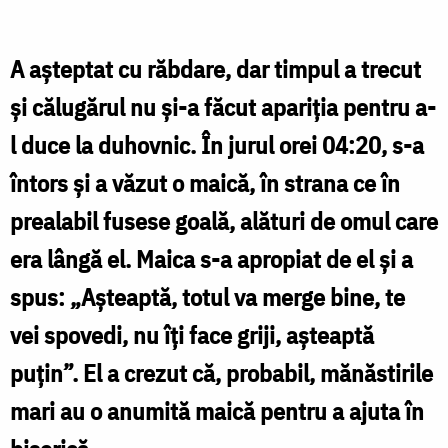
recentă
a
A aşteptat cu răbdare, dar timpul a trecut
Preasfintei
şi călugărul nu și-a făcut apariția pentru a-
Născătoare
l duce la duhovnic. În jurul orei 04:20, s-a
de
întors şi a văzut o maică, în strana ce în
Dumnezeu
prealabil fusese goală, alături de omul care
la
Mănăstirea
era lângă el. Maica s-a apropiat de el şi a
Vatoped
spus: „Așteaptă, totul va merge bine, te
/
vei spovedi, nu îți face griji, așteaptă
Foto:
puțin”. El a crezut că, probabil, mănăstirile
asceticexperience.com
mari au o anumită maică pentru a ajuta în