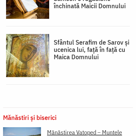
închinată Maicii Domnului
Sfântul Serafim de Sarov și
ucenica lui, față în față cu
Maica Domnului
Mănăstiri și biserici
Mănăstirea Vatoped – Muntele