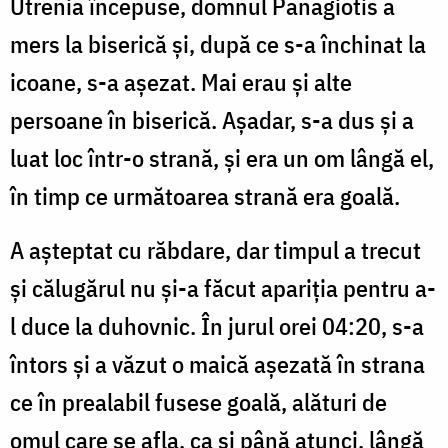
Utrenia începuse, domnul Panagiotis a
mers la biserică şi, după ce s-a închinat la
icoane, s-a așezat. Mai erau şi alte
persoane în biserică. Așadar, s-a dus şi a
luat loc într-o strană, şi era un om lângă el,
în timp ce următoarea strană era goală.
A aşteptat cu răbdare, dar timpul a trecut
şi călugărul nu și-a făcut apariția pentru a-
l duce la duhovnic. În jurul orei 04:20, s-a
întors şi a văzut o maică așezată în strana
ce în prealabil fusese goală, alături de
omul care se afla, ca și până atunci, lângă