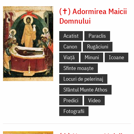
(✝) Adormirea Maicii
Domnului
Acatist
Paraclis
Canon
Rugăciuni
Viață
Minuni
Icoane
Sfinte moaște
Locuri de pelerinaj
Sfântul Munte Athos
Predici
Video
Fotografii