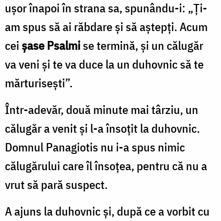
uşor înapoi în strana sa, spunându-i: „Ţi-
am spus să ai răbdare şi să aştepți. Acum
cei
șase Psalmi
se termină, şi un călugăr
va veni şi te va duce la un duhovnic să te
mărturisești”.
Într-adevăr, două minute mai târziu, un
călugăr a venit şi l-a însoţit la duhovnic.
Domnul Panagiotis nu i-a spus nimic
călugărului care îl însoţea, pentru că nu a
vrut să pară suspect.
A ajuns la duhovnic şi, după ce a vorbit cu