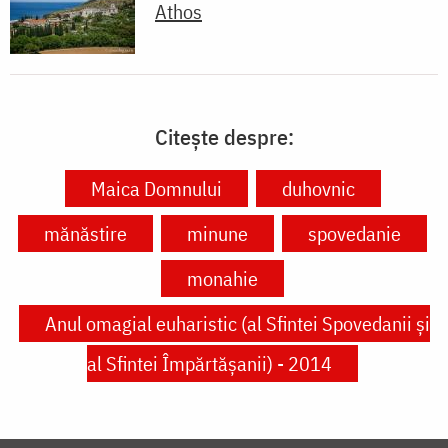
Athos
Citește despre:
Maica Domnului
duhovnic
mănăstire
minune
spovedanie
monahie
Anul omagial euharistic (al Sfintei Spovedanii şi
al Sfintei Împărtăşanii) - 2014