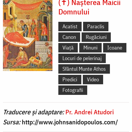
(✝) Nașterea Maicii
Domnului
Acatist
Paraclis
Canon
Rugăciuni
Viață
Minuni
Icoane
Locuri de pelerinaj
Sfântul Munte Athos
Predici
Video
Fotografii
Traducere și adaptare:
Pr. Andrei Atudori
Sursa:
http://www.johnsanidopoulos.com/