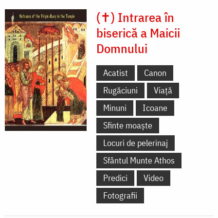
(✝) Intrarea în
biserică a Maicii
Domnului
Acatist
Canon
Rugăciuni
Viață
Minuni
Icoane
Sfinte moaște
Locuri de pelerinaj
Sfântul Munte Athos
Predici
Video
Fotografii