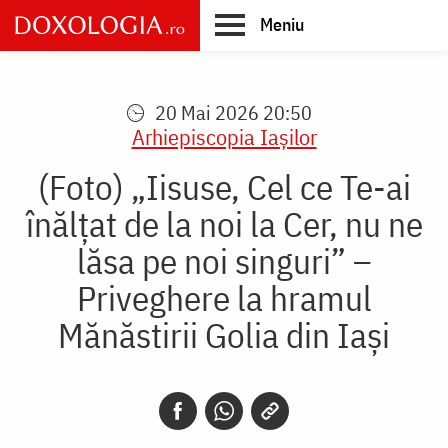
Skip
Meniu
to
main
Main
content
navigation
20 Mai 2026 20:50
Arhiepiscopia Iaşilor
(Foto) „Iisuse, Cel ce Te-ai
înălțat de la noi la Cer, nu ne
lăsa pe noi singuri” –
Priveghere la hramul
Mănăstirii Golia din Iași