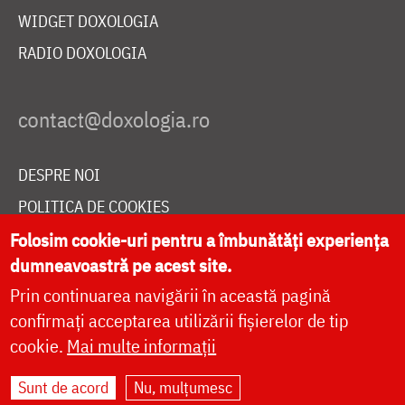
WIDGET DOXOLOGIA
RADIO DOXOLOGIA
DESPRE NOI
POLITICA DE COOKIES
DONEAZĂ ONLINE PENTRU CATEDRALA NAȚIONALĂ
Folosim cookie-uri pentru a îmbunătăți experiența
dumneavoastră pe acest site.
Prin continuarea navigării în această pagină
LIVE
confirmați acceptarea utilizării fișierelor de tip
cookie.
Mai multe informații
Sunt de acord
Nu, mulțumesc
Site dezvoltat de
DOXOLOGIA MEDIA
,