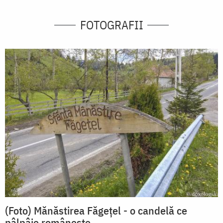
FOTOGRAFII
(Foto) Mănăstirea Făgețel - o candelă ce
pâlpâie românește