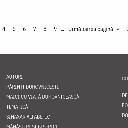
ge
Page
4
Page
5
Page
6
Page
7
Page
8
Page
9
Next page
Următoarea pagină
…
AUTORI
PĂRINȚI DUHOVNICEȘTI
DE
MAICI CU VIAȚĂ DUHOVNICEASCĂ
PO
TEMATICĂ
DO
SINAXAR ALFABETIC
MĂNĂSTIRI ȘI BISERICI