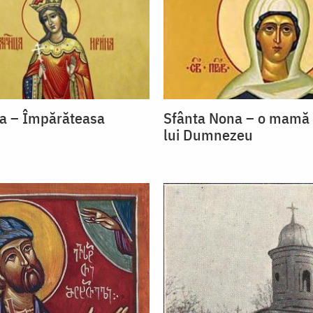
na – Împărăteasa
Sfânta Nona – o mamă d
lui Dumnezeu