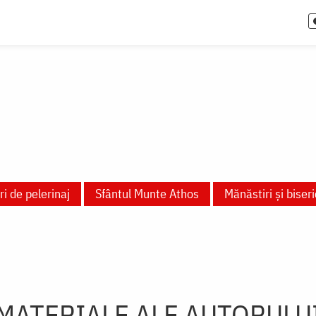
ri de pelerinaj
Sfântul Munte Athos
Mănăstiri și biseri
MATERIALE ALE AUTORULU