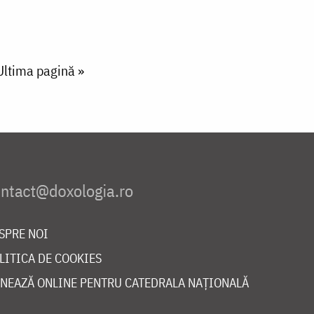
Last page
Ultima pagină »
SPRE NOI
LITICA DE COOKIES
NEAZĂ ONLINE PENTRU CATEDRALA NAȚIONALĂ