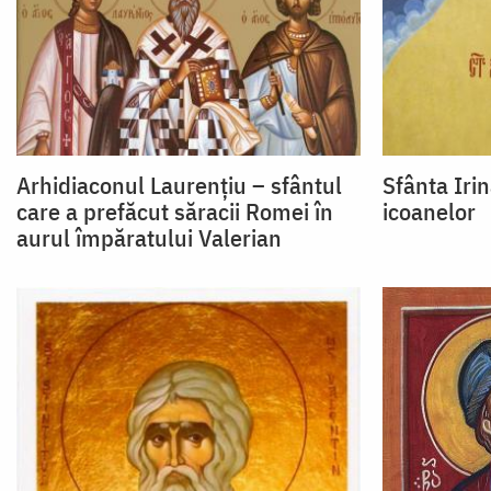
Arhidiaconul Laurențiu – sfântul
Sfânta Iri
care a prefăcut săracii Romei în
icoanelor
aurul împăratului Valerian