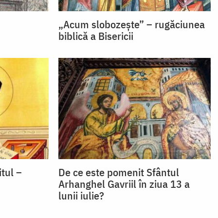
„Acum slobozește” – rugăciunea
biblică a Bisericii
tul –
De ce este pomenit Sfântul
Arhanghel Gavriil în ziua 13 a
lunii iulie?