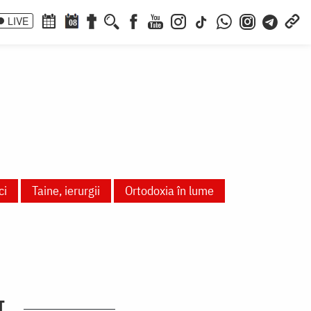
LIVE
08
ci
Taine, ierurgii
Ortodoxia în lume
I