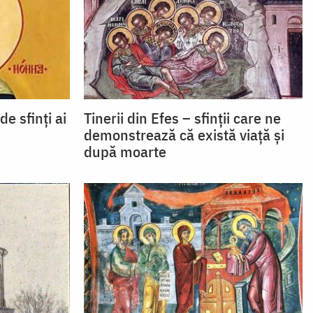
e sfinți ai
Tinerii din Efes – sfinții care ne
demonstrează că există viață și
după moarte