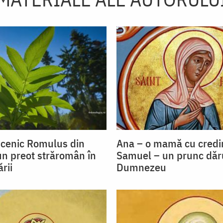
ucenic Romulus din
Ana – o mamă cu credi
un preot străromân în
Samuel – un prunc dăr
rii
Dumnezeu