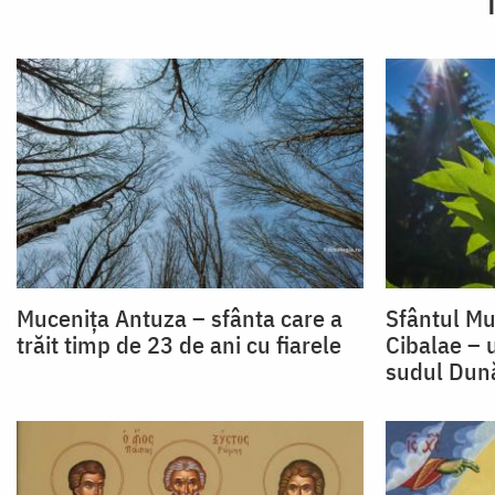
Mucenița Antuza – sfânta care a
Sfântul M
trăit timp de 23 de ani cu fiarele
Cibalae – 
sudul Dună