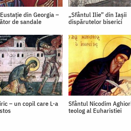
Eustație din Georgia –
„Sfântul Ilie” din Iașii
cător de sandale
dispărutelor biserici
ric – un copil care L-a
Sfântul Nicodim Aghiori
istos
teolog al Euharistiei