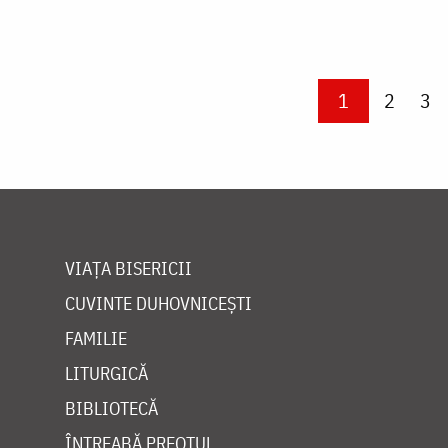
Paginare
Current page
1
Page
2
Pa
3
VIAȚA BISERICII
CUVINTE DUHOVNICEȘTI
FAMILIE
LITURGICĂ
BIBLIOTECĂ
ÎNTREABĂ PREOTUL