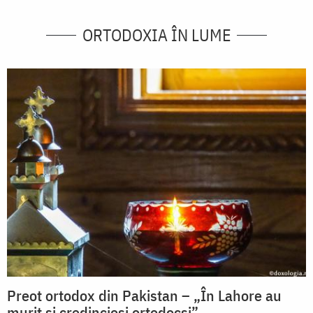
ORTODOXIA ÎN LUME
Preot ortodox din Pakistan – „În Lahore au
murit şi credincioşi ortodocşi”