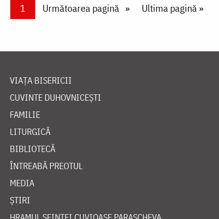
Paginare
Current page
1
Next page
Următoarea pagină
Last page
Ultima pagină »
VIAȚA BISERICII
CUVINTE DUHOVNICEȘTI
FAMILIE
LITURGICĂ
BIBLIOTECĂ
ÎNTREABĂ PREOTUL
MEDIA
ȘTIRI
HRAMUL SFINTEI CUVIOASE PARASCHEVA