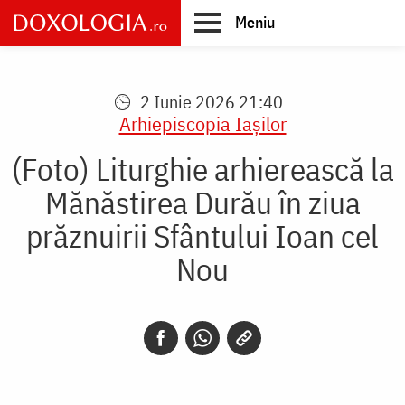
Skip
Meniu
to
main
Main
content
navigation
2 Iunie 2026 21:40
Arhiepiscopia Iaşilor
(Foto) Liturghie arhierească la
Mănăstirea Durău în ziua
prăznuirii Sfântului Ioan cel
Nou