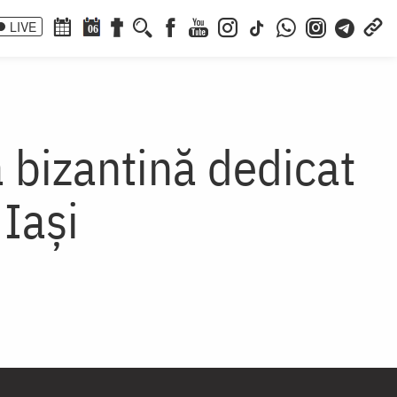
LIVE
06
bizantină dedicat
 Iași