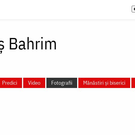
oș Bahrim
Predici
Video
Fotografii
Mănăstiri și biserici