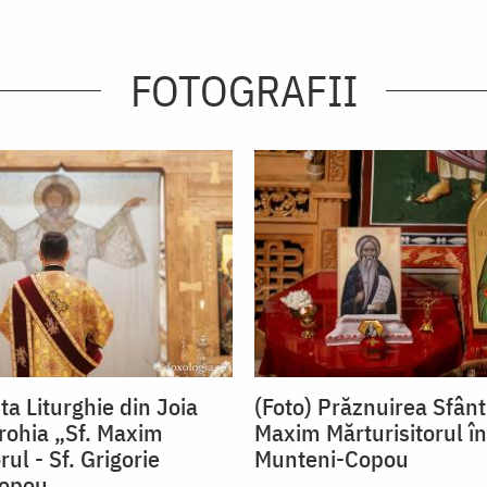
FOTOGRAFII
ta Liturghie din Joia
(Foto) Prăznuirea Sfânt
rohia „Sf. Maxim
Maxim Mărturisitorul î
rul - Sf. Grigorie
Munteni-Copou
opou