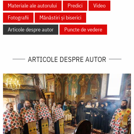
Materiale ale autorului
Predici
Video
Fotografii
Mănăstiri și biserici
Articole despre autor
Puncte de vedere
ARTICOLE DESPRE AUTOR