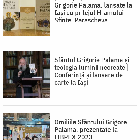
Grigorie Palama, lansate la
Iași cu prilejul Hramului
Sfintei Parascheva
Sfântul Grigorie Palama și
teologia luminii necreate |
Conferință și lansare de
carte la Iași
Omiliile Sfântului Grigore
Palama, prezentate la
LIBREX 2023