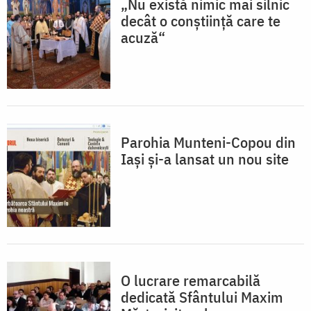
„Nu există nimic mai silnic
decât o conştiinţă care te
acuză“
Parohia Munteni-Copou din
Iași și-a lansat un nou site
O lucrare remarcabilă
dedicată Sfântului Maxim