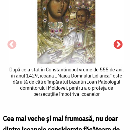
După
După ce a stat în Constantinopol vreme de 555 de ani,
în anul 1429, icoana „Maica Domnului Lidianca“ este
ce
dăruită de către împăratul bizantin Ioan Paleologul
domnitorului Moldovei, pentru a o proteja de
a
„
persecuţiile împotriva icoanelor
stat
în
l
Cea mai veche şi mai frumoasă, nu doar
Constantinopol
dintre icoanele considerate făcătoare de
vreme