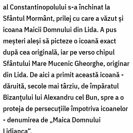
al Constantinopolului s-a închinat la
Sfântul Mormânt, prilej cu care a văzut şi
icoana Maicii Domnului din Lida. A pus
meşteri aleşi să picteze o icoană exact
după cea originală, iar pe verso chipul
Sfântului Mare Mucenic Gheorghe, originar
din Lida. De aici a primit această icoană -
dăruită, secole mai târziu, de împăratul
Bizanţului lui Alexandru cel Bun, spre a o
proteja de persecuţiile împotriva icoanelor
- denumirea de „Maica Domnului
Lidianca“.