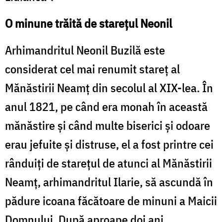
O minune trăită de stareţul Neonil
Arhimandritul Neonil Buzilă este
considerat cel mai renumit stareţ al
Mănăstirii Neamţ din secolul al XIX-lea. În
anul 1821, pe când era monah în această
mănăstire şi când multe biserici şi odoare
erau jefuite şi distruse, el a fost printre cei
rânduiţi de stareţul de atunci al Mănăstirii
Neamţ, arhimandritul Ilarie, să ascundă în
pădure icoana făcătoare de minuni a Maicii
Domnului. După aproape doi ani,