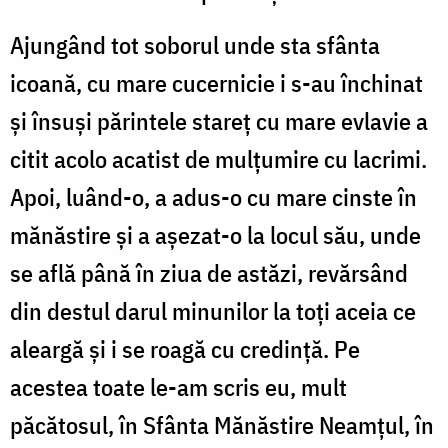
Ajungând tot soborul unde sta sfânta
icoană, cu mare cucernicie i s-au închinat
şi însuşi părintele stareţ cu mare evlavie a
citit acolo acatist de mulţumire cu lacrimi.
Apoi, luând-o, a adus-o cu mare cinste în
mănăstire şi a aşezat-o la locul său, unde
se află până în ziua de astăzi, revărsând
din destul darul minunilor la toţi aceia ce
aleargă şi i se roagă cu credinţă. Pe
acestea toate le-am scris eu, mult
păcătosul, în Sfânta Mănăstire Neamţul, în