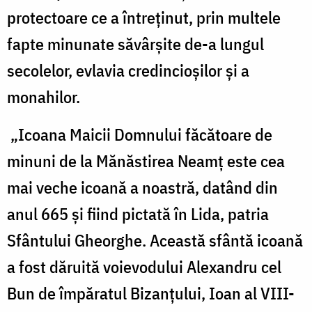
dăruită
protectoare ce a întreţinut, prin multele
de
fapte minunate săvârşite de-a lungul
către
secolelor, evlavia credincioşilor şi a
împăratul
monahilor.
bizantin
Ioan
„Icoana Maicii Domnului făcătoare de
Paleologul
minuni de la Mănăstirea Neamţ este cea
domnitorului
mai veche icoană a noastră, datând din
Moldovei,
anul 665 şi fiind pictată în Lida, patria
pentru
Sfântului Gheorghe. Această sfântă icoană
a
a fost dăruită voievodului Alexandru cel
o
Bun de împăratul Bizanţului, Ioan al VIII-
proteja