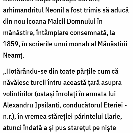
arhimandritul Neonil a fost trimis să aducă
din nou icoana Maicii Domnului în
mănăstire, întâmplare consemnată, la
1859, în scrierile unui monah al Mănăstirii
Neamţ.
„Hotărându-se din toate părţile cum că
năvălesc turcii întru această ţară asupra
volintirilor (ostaşi înrolaţi în armata lui
Alexandru Ipsilanti, conducătorul Eteriei -
n.r.), în vremea stăreţiei părintelui Ilarie,
atunci îndată a şi pus stareţul pe nişte