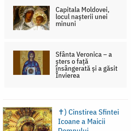
Capitala Moldovei,
locul nașterii unei
minuni
Sfânta Veronica – a
șters o față
însângerată și a găsit
Învierea
✝) Cinstirea Sfintei
Icoane a Maicii
Domnului