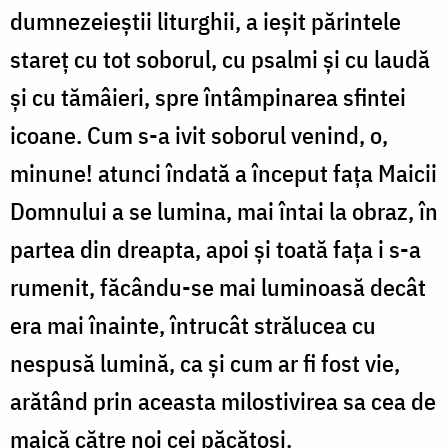
dumnezeieştii liturghii, a ieşit părintele
stareţ cu tot soborul, cu psalmi şi cu laudă
şi cu tămâieri, spre întâmpinarea sfintei
icoane. Cum s-a ivit soborul venind, o,
minune! atunci îndată a început faţa Maicii
Domnului a se lumina, mai întai la obraz, în
partea din dreapta, apoi şi toată faţa i s-a
rumenit, făcându-se mai luminoasă decât
era mai înainte, întrucât strălucea cu
nespusă lumină, ca şi cum ar fi fost vie,
arătând prin aceasta milostivirea sa cea de
maică către noi cei păcătoşi.