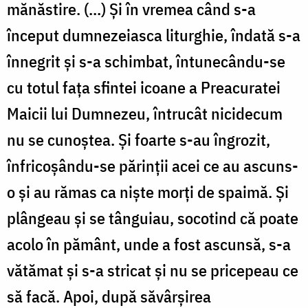
mănăstire. (...) Şi în vremea când s-a
început dumnezeiasca liturghie, îndată s-a
înnegrit şi s-a schimbat, întunecându-se
cu totul faţa sfintei icoane a Preacuratei
Maicii lui Dumnezeu, întrucât nicidecum
nu se cunoştea. Şi foarte s-au îngrozit,
înfricoşându-se părinţii acei ce au ascuns-
o şi au rămas ca nişte morţi de spaimă. Şi
plângeau şi se tânguiau, socotind că poate
acolo în pământ, unde a fost ascunsă, s-a
vătămat şi s-a stricat şi nu se pricepeau ce
să facă. Apoi, după săvârşirea