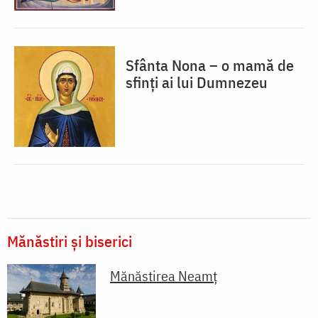
Sfânta Nona – o mamă de
sfinți ai lui Dumnezeu
Mănăstiri și biserici
Mănăstirea Neamţ