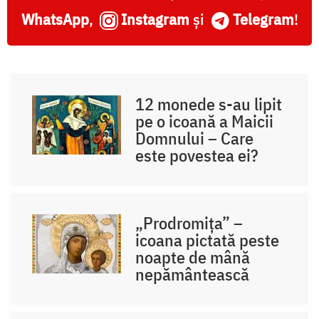
WhatsApp
,
Instagram
și
Telegram
!
12 monede s-au lipit
pe o icoană a Maicii
Domnului – Care
este povestea ei?
„Prodromița” –
icoana pictată peste
noapte de mână
nepământească