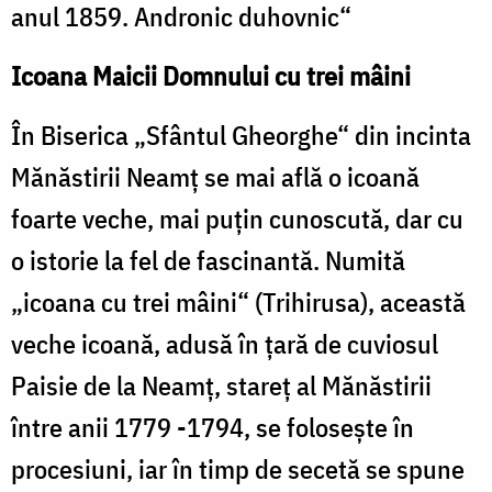
anul 1859. Andronic duhovnic“
Icoana Maicii Domnului cu trei mâini
În Biserica „Sfântul Gheorghe“ din incinta
Mănăstirii Neamţ se mai află o icoană
foarte veche, mai puţin cunoscută, dar cu
o istorie la fel de fascinantă. Numită
„icoana cu trei mâini“ (Trihirusa), această
veche icoană, adusă în ţară de cuviosul
Paisie de la Neamţ, stareţ al Mănăstirii
între anii 1779 -1794, se foloseşte în
procesiuni, iar în timp de secetă se spune