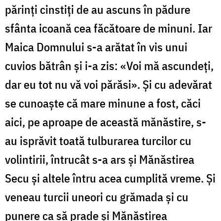
părinţi cinstiţi de au ascuns în pădure
sfânta icoană cea făcătoare de minuni. Iar
Maica Domnului s-a arătat în vis unui
cuvios bătrân şi i-a zis: «Voi mă ascundeţi,
dar eu tot nu vă voi părăsi». Şi cu adevărat
se cunoaşte că mare minune a fost, căci
aici, pe aproape de această mănăstire, s-
au isprăvit toată tulburarea turcilor cu
volintirii, întrucât s-a ars şi Mănăstirea
Secu şi altele întru acea cumplită vreme. Şi
veneau turcii uneori cu grămada şi cu
punere ca să prade şi Mănăstirea