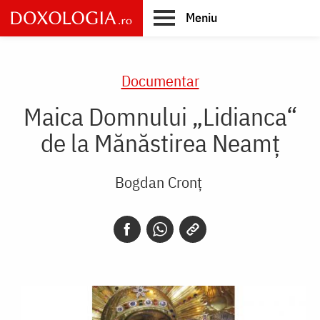
Skip
Meniu
to
main
Main
content
navigation
Documentar
Maica Domnului „Lidianca“
de la Mănăstirea Neamţ
Bogdan Cronț