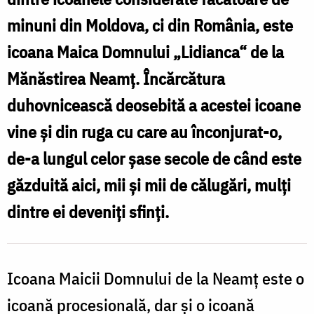
de
minuni din Moldova, ci din România, este
555
icoana Maica Domnului „Lidianca“ de la
de
Mănăstirea Neamţ. Încărcătura
ani,
duhovnicească deosebită a acestei icoane
în
vine şi din ruga cu care au înconjurat-o,
anul
de-a lungul celor şase secole de când este
1429,
găzduită aici, mii şi mii de călugări, mulţi
icoana
dintre ei deveniţi sfinţi.
„Maica
Domnului
Lidianca“
Icoana Maicii Domnului de la Neamţ este o
este
icoană procesională, dar şi o icoană