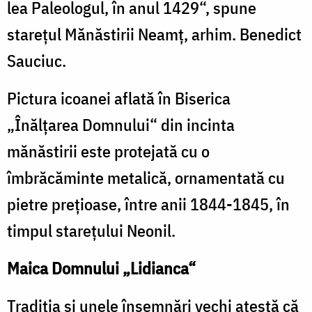
lea Paleologul, în anul 1429“, spune
de
stareţul Mănăstirii Neamţ, arhim. Benedict
persecuţiile
împotriva
Sauciuc.
icoanelor
Pictura icoanei aflată în Biserica
„Înălţarea Domnului“ din incinta
mănăstirii este protejată cu o
îmbrăcăminte metalică, ornamentată cu
pietre preţioase, între anii 1844-1845, în
timpul stareţului Neonil.
Maica Domnului „Lidianca“
Tradiţia şi unele însemnări vechi atestă că