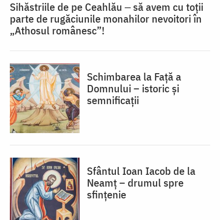
Sihăstriile de pe Ceahlău ‒ să avem cu toții
parte de rugăciunile monahilor nevoitori în
„Athosul românesc”!
Schimbarea la Față a
Domnului – istoric și
semnificații
Sfântul Ioan Iacob de la
Neamț – drumul spre
sfințenie