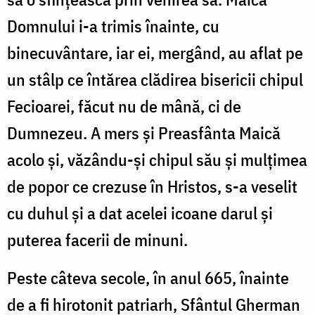
Domnului i-a trimis înainte, cu
binecuvântare, iar ei, mergând, au aflat pe
un stâlp ce întărea clădirea bisericii chipul
Fecioarei, făcut nu de mână, ci de
Dumnezeu. A mers şi Preasfânta Maică
acolo şi, văzându-şi chipul său şi mulţimea
de popor ce crezuse în Hristos, s-a veselit
cu duhul şi a dat acelei icoane darul şi
puterea facerii de minuni.
Peste câteva secole, în anul 665, înainte
de a fi hirotonit patriarh, Sfântul Gherman