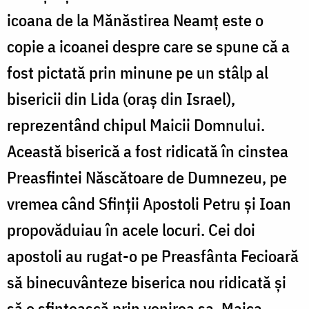
icoana de la Mănăstirea Neamţ este o
copie a icoanei despre care se spune că a
fost pictată prin minune pe un stâlp al
bisericii din Lida (oraş din Israel),
reprezentând chipul Maicii Domnului.
Această biserică a fost ridicată în cinstea
Preasfintei Născătoare de Dumnezeu, pe
vremea când Sfinţii Apostoli Petru şi Ioan
propovăduiau în acele locuri. Cei doi
apostoli au rugat-o pe Preasfânta Fecioară
să binecuvânteze biserica nou ridicată şi
să o sfinţească prin venirea sa. Maica