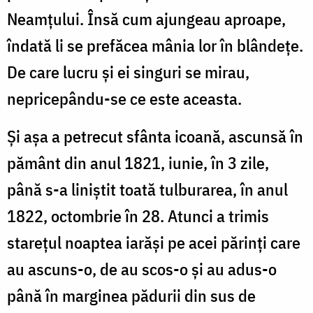
Neamţului. Însă cum ajungeau aproape,
îndată li se prefăcea mânia lor în blândeţe.
De care lucru şi ei singuri se mirau,
nepricepându-se ce este aceasta.
Şi aşa a petrecut sfânta icoană, ascunsă în
pământ din anul 1821, iunie, în 3 zile,
până s-a liniştit toată tulburarea, în anul
1822, octombrie în 28. Atunci a trimis
stareţul noaptea iarăşi pe acei părinţi care
au ascuns-o, de au scos-o şi au adus-o
până în marginea pădurii din sus de