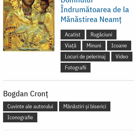
Îndrumătoarea de la
Mănăstirea Neamț
Acatist
Rugăciuni
Viață
Minuni
Icoane
Locuri de pelerinaj
Video
Fotografii
Bogdan Cronț
Cuvinte ale autorului
Mănăstiri și biserici
Iconografie