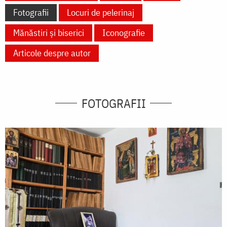
Fotografii
Locuri de pelerinaj
Mănăstiri și biserici
Iconografie
Articole despre autor
FOTOGRAFII