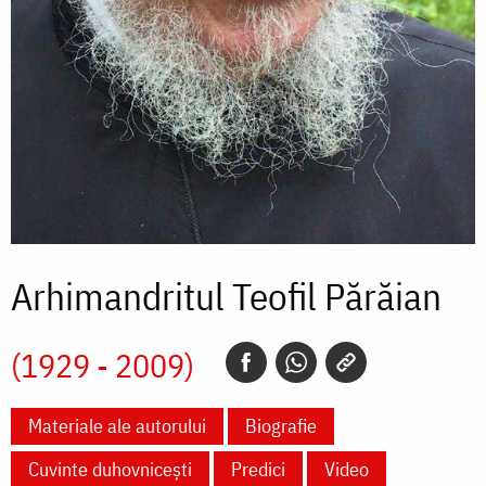
Arhimandritul Teofil Părăian
(1929 - 2009)
Materiale ale autorului
Biografie
Cuvinte duhovnicești
Predici
Video