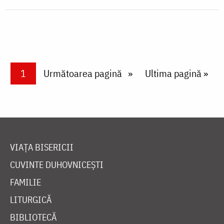
Paginare
Current page
1
Next page
Următoarea pagină
Last page
Ultima pagină »
VIAȚA BISERICII
CUVINTE DUHOVNICEȘTI
FAMILIE
LITURGICĂ
BIBLIOTECĂ