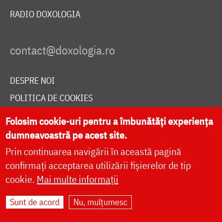
RADIO DOXOLOGIA
DESPRE NOI
POLITICA DE COOKIES
DONEAZĂ ONLINE PENTRU CATEDRALA NAȚIONALĂ
Folosim cookie-uri pentru a îmbunătăți experiența
dumneavoastră pe acest site.
Prin continuarea navigării în această pagină
LIVE
confirmați acceptarea utilizării fișierelor de tip
cookie.
Mai multe informații
Site dezvoltat de
DOXOLOGIA MEDIA
,
Sunt de acord
Nu, mulțumesc
Arhiepiscopia Iașilor | ©
doxologia.ro