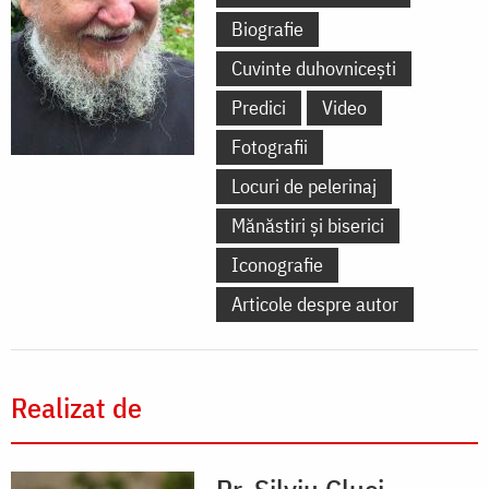
Biografie
Cuvinte duhovnicești
Predici
Video
Fotografii
Locuri de pelerinaj
Mănăstiri și biserici
Iconografie
Articole despre autor
Realizat de
Pr. Silviu Cluci