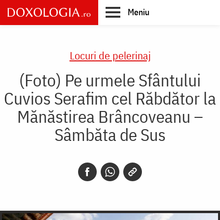
Skip
Meniu
to
main
Main
content
navigation
Locuri de pelerinaj
(Foto) Pe urmele Sfântului
Cuvios Serafim cel Răbdător la
Mănăstirea Brâncoveanu –
Sâmbăta de Sus