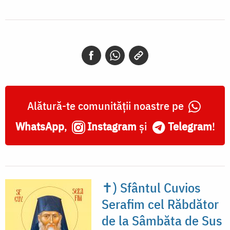
Alătură-te comunității noastre pe
WhatsApp
,
Instagram
și
Telegram
!
✝) Sfântul Cuvios
Serafim cel Răbdător
de la Sâmbăta de Sus