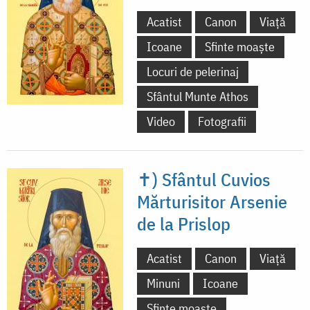
Acatist
Canon
Viață
Icoane
Sfinte moaște
Locuri de pelerinaj
Sfântul Munte Athos
Video
Fotografii
✝) Sfântul Cuvios
Mărturisitor Arsenie
de la Prislop
Acatist
Canon
Viață
Minuni
Icoane
Sfinte moaște