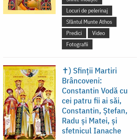
Locuri de pelerinaj
Sfântul Munte Athos
Predici
Video
Fotografii
✝) Sfinții Martiri
Brâncoveni:
Constantin Vodă cu
cei patru fii ai săi,
Constantin, Ștefan,
Radu și Matei, și
sfetnicul Ianache