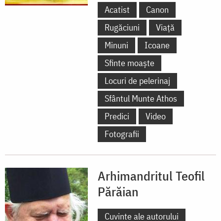
Acatist
Canon
Rugăciuni
Viață
Minuni
Icoane
Sfinte moaște
Locuri de pelerinaj
Sfântul Munte Athos
Predici
Video
Fotografii
Arhimandritul Teofil
Părăian
Cuvinte ale autorului