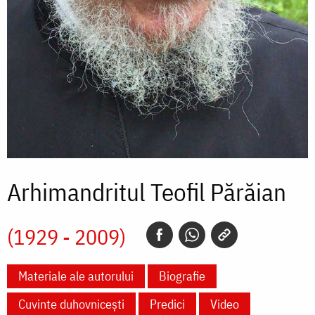
Arhimandritul Teofil Părăian
(1929 - 2009)
Materiale ale autorului
Biografie
Cuvinte duhovnicești
Predici
Video