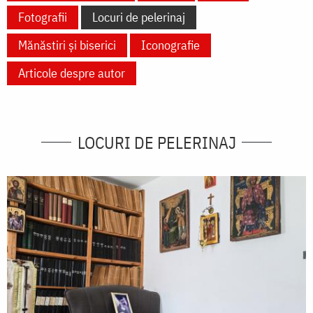
Fotografii
Locuri de pelerinaj
Mănăstiri și biserici
Iconografie
Articole despre autor
LOCURI DE PELERINAJ