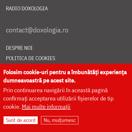
RADIO DOXOLOGIA
DESPRE NOI
POLITICA DE COOKIES
DONEAZĂ ONLINE PENTRU CATEDRALA NAȚIONALĂ
Folosim cookie-uri pentru a îmbunătăți experiența
dumneavoastră pe acest site.
Prin continuarea navigării în această pagină
LIVE
confirmați acceptarea utilizării fișierelor de tip
cookie.
Mai multe informații
Site dezvoltat de
DOXOLOGIA MEDIA
,
Sunt de acord
Nu, mulțumesc
Arhiepiscopia Iașilor | ©
doxologia.ro