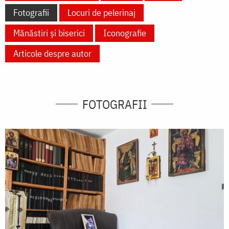
Fotografii
Locuri de pelerinaj
Mănăstiri și biserici
Iconografie
Articole despre autor
FOTOGRAFII