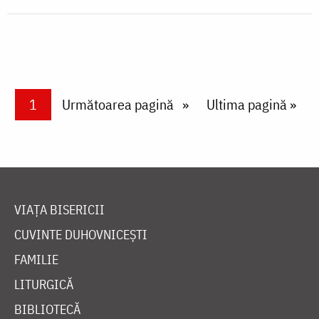
Paginare
Current page
1
Next page
Următoarea pagină
Last page
Ultima pagină »
VIAȚA BISERICII
CUVINTE DUHOVNICEȘTI
FAMILIE
LITURGICĂ
BIBLIOTECĂ