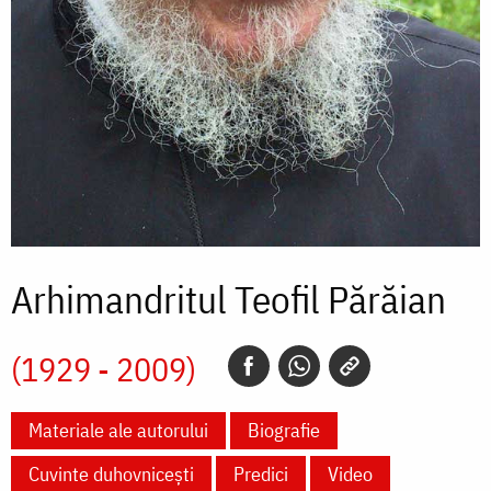
Arhimandritul Teofil Părăian
(1929 - 2009)
Materiale ale autorului
Biografie
Cuvinte duhovnicești
Predici
Video