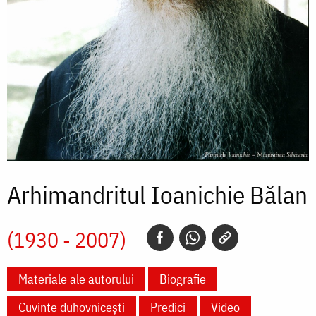
Arhimandritul Ioanichie Bălan
(1930 - 2007)
Materiale ale autorului
Biografie
Cuvinte duhovnicești
Predici
Video