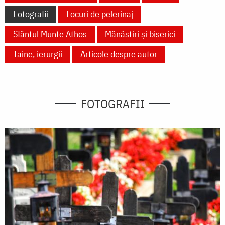
Fotografii
Locuri de pelerinaj
Sfântul Munte Athos
Mănăstiri și biserici
Taine, ierurgii
Articole despre autor
FOTOGRAFII