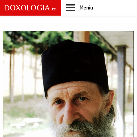
Skip
Meniu
to
main
Main
content
navigation