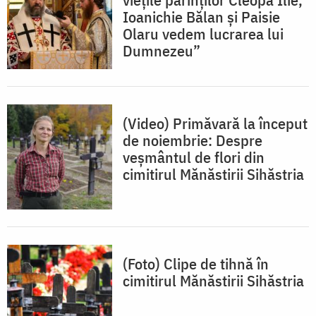
Ioanichie Bălan și Paisie
Olaru vedem lucrarea lui
Dumnezeu”
(Video) Primăvară la început
de noiembrie: Despre
veșmântul de flori din
cimitirul Mănăstirii Sihăstria
(Foto) Clipe de tihnă în
cimitirul Mănăstirii Sihăstria