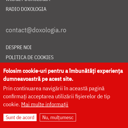
RADIO DOXOLOGIA
DESPRE NOI
POLITICA DE COOKIES
DONEAZĂ ONLINE PENTRU CATEDRALA NAȚIONALĂ
Folosim cookie-uri pentru a îmbunătăți experiența
dumneavoastră pe acest site.
Prin continuarea navigării în această pagină
LIVE
confirmați acceptarea utilizării fișierelor de tip
cookie.
Mai multe informații
Site dezvoltat de
DOXOLOGIA MEDIA
,
Sunt de acord
Nu, mulțumesc
Arhiepiscopia Iașilor | ©
doxologia.ro