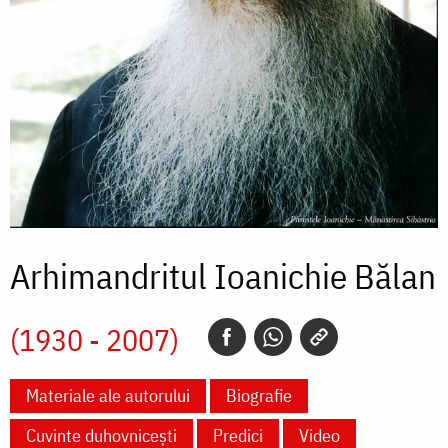
Arhimandritul Ioanichie Bălan
(1930 - 2007)
Materiale ale autorului
Biografie
Cuvinte duhovnicești
Predici
Video