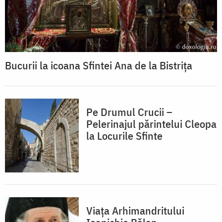
Bucurii la icoana Sfintei Ana de la Bistrița
Pe Drumul Crucii –
Pelerinajul părintelui Cleopa
la Locurile Sfinte
Viața Arhimandritului