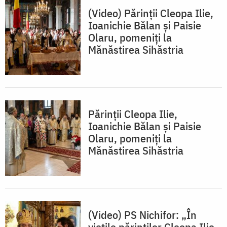
(Video) Părinții Cleopa Ilie,
Ioanichie Bălan și Paisie
Olaru, pomeniți la
Mănăstirea Sihăstria
Părinții Cleopa Ilie,
Ioanichie Bălan și Paisie
Olaru, pomeniți la
Mănăstirea Sihăstria
(Video) PS Nichifor: „În
viețile părinților Cleopa Ilie,