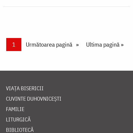
Paginare
Current page
1
Next page
Următoarea pagină
Last page
Ultima pagină »
VIAȚA BISERICII
CUVINTE DUHOVNICEȘTI
FAMILIE
LITURGICĂ
BIBLIOTECĂ