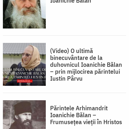
Ioanichie Bălan
(Video) O ultimă
binecuvântare de la
duhovnicul Ioanichie Bălan
– prin mijlocirea părintelui
Iustin Pârvu
Părintele Arhimandrit
Ioanichie Bălan –
Frumusețea vieții în Hristos