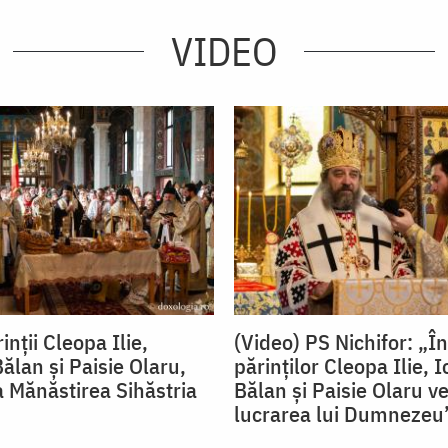
VIDEO
inții Cleopa Ilie,
(Video) PS Nichifor: „În
ălan și Paisie Olaru,
părinților Cleopa Ilie, 
a Mănăstirea Sihăstria
Bălan și Paisie Olaru 
lucrarea lui Dumnezeu