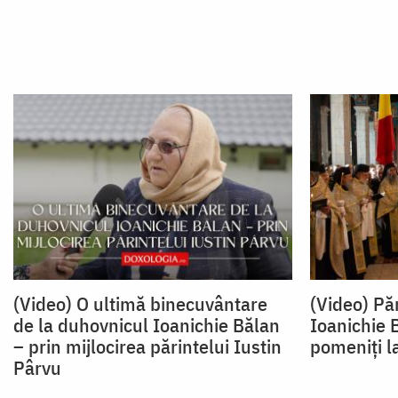
(Video) O ultimă binecuvântare
(Video) Păr
de la duhovnicul Ioanichie Bălan
Ioanichie B
– prin mijlocirea părintelui Iustin
pomeniți l
Pârvu