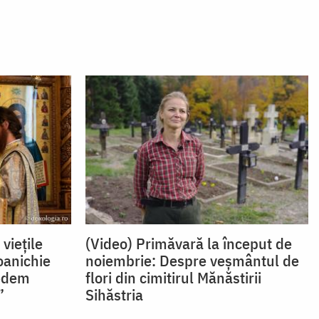
 viețile
(Video) Primăvară la început de
Ioanichie
noiembrie: Despre veșmântul de
vedem
flori din cimitirul Mănăstirii
”
Sihăstria