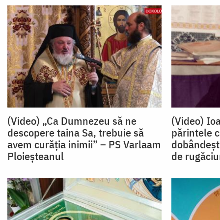
(Video) „Ca Dumnezeu să ne
(Video) Io
descopere taina Sa, trebuie să
părintele c
avem curăția inimii” – PS Varlaam
dobândești
Ploieșteanul
de rugăciu