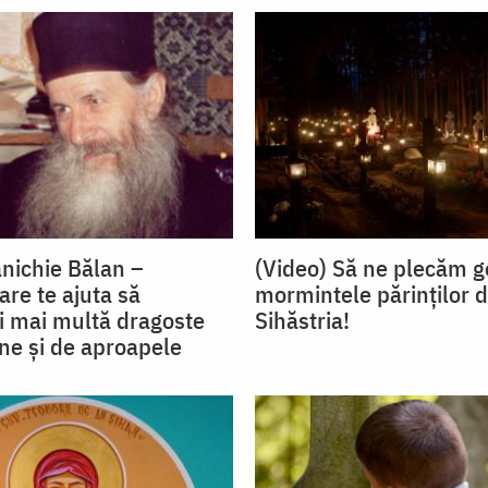
anichie Bălan –
(Video) Să ne plecăm g
are te ajuta să
mormintele părinților d
 mai multă dragoste
Sihăstria!
ne și de aproapele