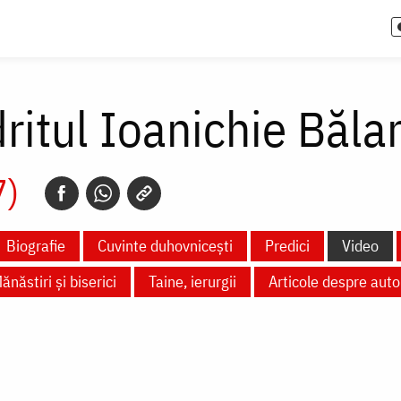
itul Ioanichie Băla
7)
Biografie
Cuvinte duhovnicești
Predici
Video
ănăstiri și biserici
Taine, ierurgii
Articole despre auto